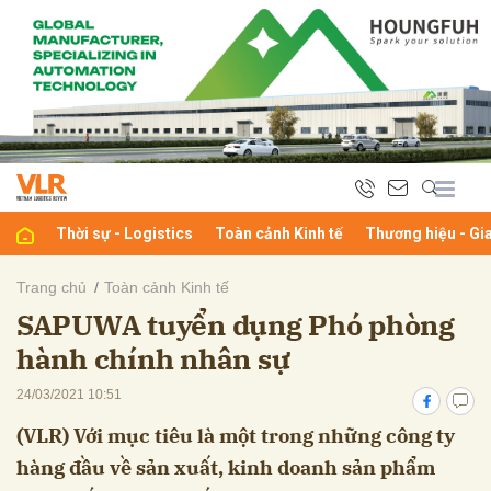
bình luận
Thời sự - Logistics
Toàn cảnh Kinh tế
Thương hiệu - Gi
Trang chủ
Toàn cảnh Kinh tế
SAPUWA tuyển dụng Phó phòng
Hủy
G
hành chính nhân sự
24/03/2021 10:51
(VLR) Với mục tiêu là một trong những công ty
hàng đầu về sản xuất, kinh doanh sản phẩm