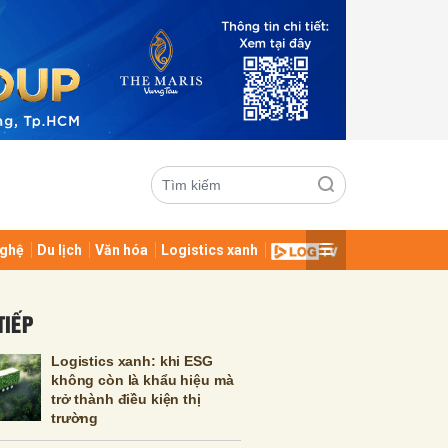
ghệ
Du lịch
Văn hóa
Logistics xanh
ửi
TIẾP
Logistics xanh: khi ESG
không còn là khẩu hiệu mà
trở thành điều kiện thị
trường