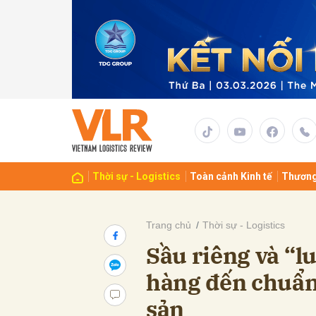
Gửi 
Thời sự - Logistics
Toàn cảnh Kinh tế
Thương
Trang chủ
Thời sự - Logistics
Sầu riêng và “l
hàng đến chuẩn 
sản