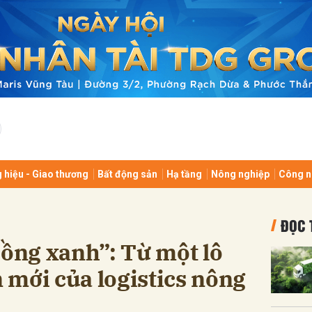
bình luận
 hiệu - Giao thương
Bất động sản
Hạ tầng
Nông nghiệp
Công n
Hủy
G
ĐỌC 
uồng xanh”: Từ một lô
mới của logistics nông