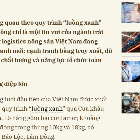
ng quan theo quy trình “luồng xanh”
ng chỉ là một tin vui của ngành trái
ấy logistics nông sản Việt Nam đang
ranh mới: cạnh tranh bằng truy xuất, dữ
t chất lượng và năng lực tổ chức toàn
g điệp lớn
ng
tươi đầu tiên của Việt Nam được xuất
quy trình “
luồng xanh
” qua Cửa khẩu
. Lô hàng gồm hai container, khoảng
 đóng trong thùng 10kg và 18kg, có
i Bảo Lộc, Lâm Đồng.