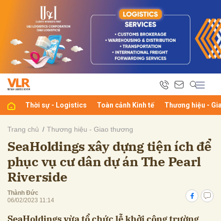
bình luận
Thời sự - Logistics
Toàn cảnh Kinh tế
Thương hiệu - Gi
Trang chủ
Thương hiệu - Giao thương
SeaHoldings xây dựng tiện ích để
Hủy
G
phục vụ cư dân dự án The Pearl
Riverside
Thành Đức
06/02/2023 11:14
SeaHoldings vừa tổ chức lễ khởi công trường