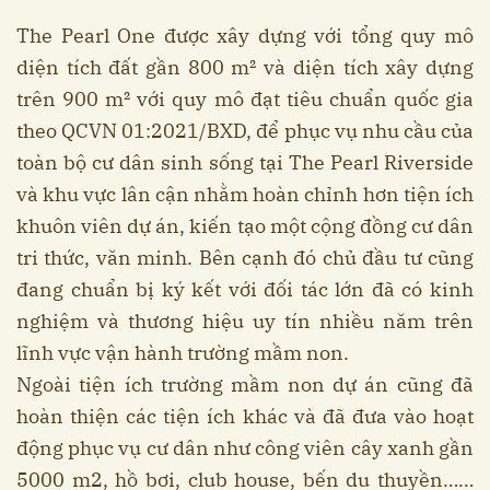
The Pearl One được xây dựng với tổng quy mô
diện tích đất gần 800 m² và diện tích xây dựng
trên 900 m² với quy mô đạt tiêu chuẩn quốc gia
theo QCVN 01:2021/BXD, để phục vụ nhu cầu của
toàn bộ cư dân sinh sống tại The Pearl Riverside
và khu vực lân cận nhằm hoàn chỉnh hơn tiện ích
khuôn viên dự án, kiến tạo một cộng đồng cư dân
tri thức, văn minh. Bên cạnh đó chủ đầu tư cũng
đang chuẩn bị ký kết với đối tác lớn đã có kinh
nghiệm và thương hiệu uy tín nhiều năm trên
lĩnh vực vận hành trường mầm non.
Ngoài tiện ích trường mầm non dự án cũng đã
hoàn thiện các tiện ích khác và đã đưa vào hoạt
động phục vụ cư dân như công viên cây xanh gần
5000 m2, hồ bơi, club house, bến du thuyền……