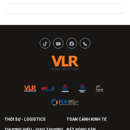
THỜI SỰ - LOGISTICS
TOÀN CẢNH KINH TẾ
THƯƠNG HIỆU - GIAO THƯƠNG
BẤT ĐỘNG SẢN