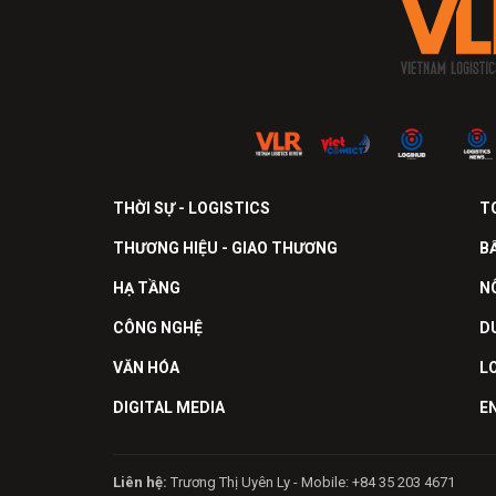
THỜI SỰ - LOGISTICS
T
THƯƠNG HIỆU - GIAO THƯƠNG
B
HẠ TẦNG
N
CÔNG NGHỆ
D
VĂN HÓA
L
DIGITAL MEDIA
E
Liên hệ:
Trương Thị Uyên Ly - Mobile: +84 35 203 4671