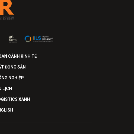
OÀN CẢNH KINH TẾ
ẤT ĐỘNG SẢN
ÔNG NGHIỆP
U LỊCH
OGISTICS XANH
NGLISH