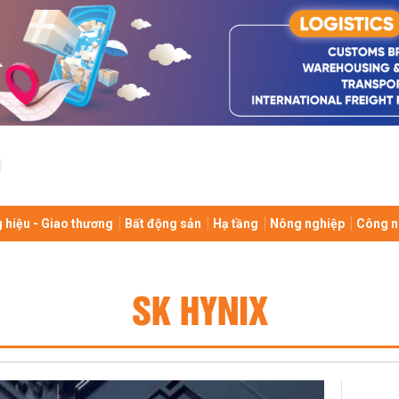
 hiệu - Giao thương
Bất động sản
Hạ tầng
Nông nghiệp
Công n
SK HYNIX