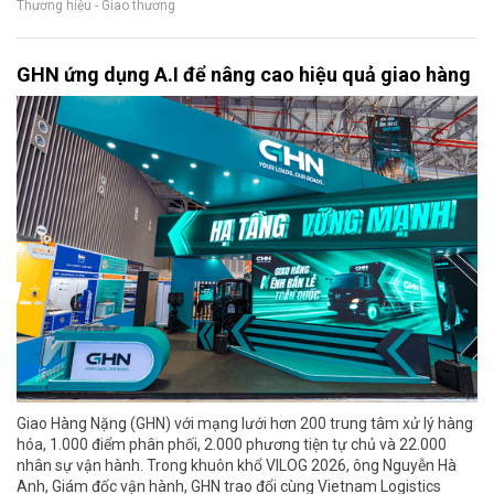
Thương hiệu - Giao thương
GHN ứng dụng A.I để nâng cao hiệu quả giao hàng
Giao Hàng Nặng (GHN) với mạng lưới hơn 200 trung tâm xử lý hàng
hóa, 1.000 điểm phân phối, 2.000 phương tiện tự chủ và 22.000
nhân sự vận hành. Trong khuôn khổ VILOG 2026, ông Nguyễn Hà
Anh, Giám đốc vận hành, GHN trao đổi cùng Vietnam Logistics