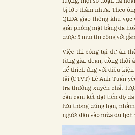
lượng, một số đoạn đã hoàn
bị lớp thảm nhựa. Theo ô
QLDA giao thông khu vực C
giải phóng mặt bằng đã hoà
được 5 mũi thi công với gần
Việc thi công tại dự án t
từng giai đoạn, đồng thời 
để thích ứng với điều kiện
tải (GTVT) Lê Anh Tuấn yê
tra thường xuyên chất lư
cần cam kết đạt tiến độ đã
lưu thông đúng hạn, nhằm 
người dân vào mùa du lịch