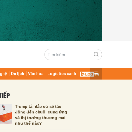
ghệ
Du lịch
Văn hóa
Logistics xanh
ửi
TIẾP
Trump tái đắc cử sẽ tác
động đến chuỗi cung ứng
và thị trường thương mại
như thế nào?