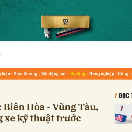
bình luận
 hiệu - Giao thương
Bất động sản
Hạ tầng
Nông nghiệp
Công n
Hủy
G
ĐỌC 
c Biên Hòa - Vũng Tàu,
 xe kỹ thuật trước