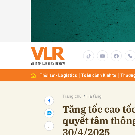
Gửi 
Thời sự - Logistics
Toàn cảnh Kinh tế
Thương
Trang chủ
Hạ tầng
Tăng tốc cao tố
quyết tâm thông
30/4/2025