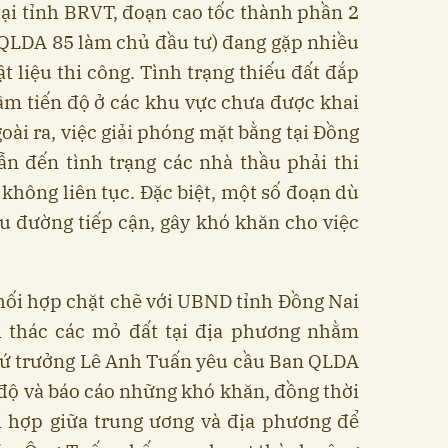
tại tỉnh BRVT, đoạn cao tốc thành phần 2
 QLDA 85 làm chủ đầu tư) đang gặp nhiều
t liệu thi công. Tình trạng thiếu đất đắp
m tiến độ ở các khu vực chưa được khai
oài ra, việc giải phóng mặt bằng tại Đồng
n đến tình trạng các nhà thầu phải thi
 không liên tục. Đặc biệt, một số đoạn dù
u đường tiếp cận, gây khó khăn cho việc
hối hợp chặt chẽ với UBND tỉnh Đồng Nai
 thác các mỏ đất tại địa phương nhằm
hứ trưởng Lê Anh Tuấn yêu cầu Ban QLDA
n độ và báo cáo những khó khăn, đồng thời
i hợp giữa trung ương và địa phương để