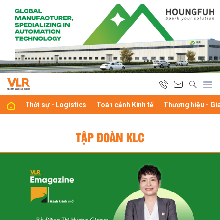
Thời sự - Logistics
Toàn cảnh Kinh tế
Thương hiệu - Gi
TẬP ĐOÀN KLC