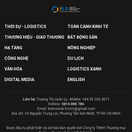
THỜI SỰ - LOGISTICS
TOÀN CẢNH KINH TẾ
THƯƠNG HIỆU - GIAO THƯƠNG
BẤT ĐỘNG SẢN
HẠ TẦNG
NÔNG NGHIỆP
CÔNG NGHỆ
DU LỊCH
VĂN HÓA
LOGISTICS XANH
DIGITAL MEDIA
ENGLISH
Liên hệ:
Trương Thị Uyên Ly - Mobile: +84 35 203 4671
Hotline:
0816 886 786
Email: ketnoiviet.hcmc@gmail.com
Địa chỉ: 33 Nguyễn Trọng Lội, Phường Tân Sơn Nhất, TP Hồ Chí Minh
Được đầu tư phát triển và sở hữu bản quyền bởi Công ty TNHH Thương mại