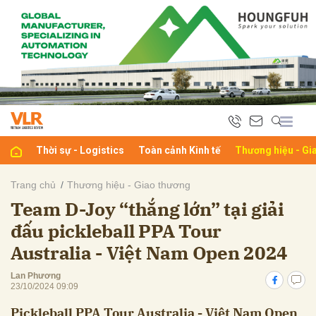
bình luận
Thời sự - Logistics
Toàn cảnh Kinh tế
Thương hiệu - Gi
Trang chủ
Thương hiệu - Giao thương
Team D-Joy “thắng lớn” tại giải
Hủy
G
đấu pickleball PPA Tour
Australia - Việt Nam Open 2024
Lan Phương
23/10/2024 09:09
Pickleball PPA Tour Australia - Việt Nam Open