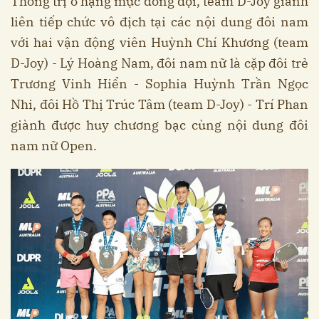
Thống trị ở hạng mục đồng đội, team D-Joy giành
liên tiếp chức vô địch tại các nội dung đôi nam
với hai vận động viên Huỳnh Chí Khương (team
D-Joy) - Lý Hoàng Nam, đôi nam nữ là cặp đôi trẻ
Trương Vinh Hiển - Sophia Huỳnh Trần Ngọc
Nhi, đôi Hồ Thị Trúc Tâm (team D-Joy) - Trí Phan
giành được huy chương bạc cùng nội dung đôi
nam nữ Open.