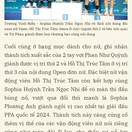
Trương Vinh Hiển - Sophia Huỳnh Trần Ngọc Nhi vô địch nội dung đôi
nam nữ Open, Hồ Thị Trúc Tâm (team D-Joy) (người thứ 2 từ bên trái qua)
và Trí Phan giành được huy chương bạc cùng nội dung
Cuối cùng ở hạng mục dành cho nữ, ghi nhận
thành tích xuất sắc của 2 tay vợt Phan Như Quỳnh
giành được vị trí thứ 2 và Hồ Thị Trúc Tâm ở vị trí
thứ 3 của nội dung Open đơn nữ. Đặc biệt nữ vận
động viên Hồ Thị Trúc Tâm còn kết hợp cùng
Sophia Huỳnh Trần Ngọc Nhi để có màn thi đấu
bùng nổ, vượt qua đối thủ mạnh là Sophia
Phương Anh giành ngôi vị cao nhất tại giải đấu
PPA quốc tế 2024. Thành tích này càng củng cố
thêm vị thế của các vận động viên nữ nói riêng
cũng như toàn đội D-Joy, cho thấy sự nỗ lực