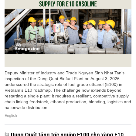
Deputy Minister of Industry and Trade Nguyen Sinh Nhat Tan’s
inspection of the Dung Quat Biofuel Plant on August 3, 2026
underscored the strategic role of fuel-grade ethanol (E100) in
Vietnam’s E10 roadmap. The challenge now extends beyond
restarting a single plant: it requires a resilient, competitive supply
chain linking feedstock, ethanol production, blending, logistics and
nationwide distribution.
English
Dung Quất tăng tốc nguồn E100 cho xăng E10