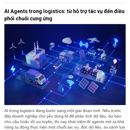
AI Agents trong logistics: từ hỗ trợ tác vụ đến điều
phối chuỗi cung ứng
AI trong logistics đang bước sang một giai đoạn mới. Nếu trước
đây doanh nghiệp chủ yếu dùng AI để phân tích dữ liệu, dự báo
nhu cầu hoặc tối ưu tuyến, thì nay khái niệm AI agents mở ra khả
năng tự động thực hiện một chuỗi tác vụ: đọc dữ liệu, so sánh lựa