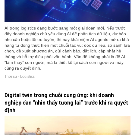
AI trong logistics đang bước sang một giai đoạn mới. Nếu trước
đây doanh nghiệp chủ yếu dùng AI để phân tích dữ liệu, dự báo
nhu cầu hoặc tối ưu tuyến, thì nay khái niệm AI agents mở ra khả
năng tự động thực hiện một chuỗi tác vụ: đọc dữ liệu, so sánh lựa
chọn, đề xuất phương án, gửi cảnh báo, đặt lịch, cập nhật hệ
thống và hỗ trợ điều phối vận hành. Vấn đề không phải là để AI
“làm thay” con người, mà là thiết kế lại cách con người và máy
cùng ra quyết định.
Thời sự - Logistics
Digital twin trong chuỗi cung ứng: khi doanh
nghiệp cần “nhìn thấy tương lai” trước khi ra quyết
định