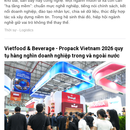
kho bãi, sân bay hay công nghệ. Một ngành muốn đi xa còn cần
“hạ tầng mềm”: chuẩn mực nghề nghiệp, tiếng nói chính sách, kết
nối doanh nghiệp, đào tạo nhân lực, chia sẻ dữ liệu, thúc đẩy hợp
tác và xây dựng niềm tin. Trong hệ sinh thái đó, hiệp hội ngành
nghề giữ vai trò không thể thay thế.
Thời sự - Logistics
Vietfood & Beverage - Propack Vietnam 2026 quy
tụ hàng nghìn doanh nghiệp trong và ngoài nước