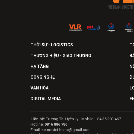
THỜI SỰ - LOGISTICS
T
THƯƠNG HIỆU - GIAO THƯƠNG
B
HẠ TẦNG
N
CÔNG NGHỆ
D
VĂN HÓA
L
DIGITAL MEDIA
E
Liên hệ:
Trương Thị Uyên Ly - Mobile: +84 35 203 4671
Hotline:
0816 886 786
Email: ketnoiviet.hcmc@gmail.com