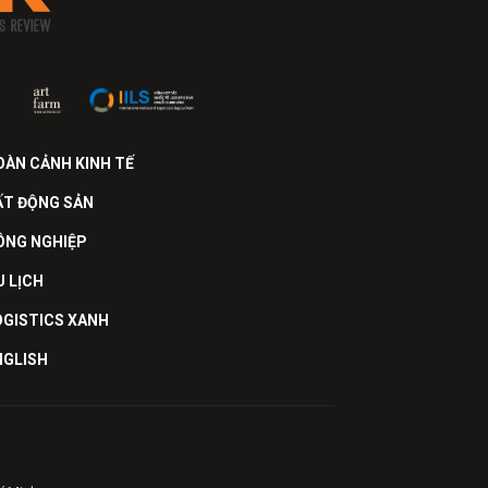
OÀN CẢNH KINH TẾ
ẤT ĐỘNG SẢN
ÔNG NGHIỆP
U LỊCH
OGISTICS XANH
NGLISH