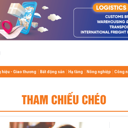
 hiệu - Giao thương
Bất động sản
Hạ tầng
Nông nghiệp
Công n
THAM CHIẾU CHÉO