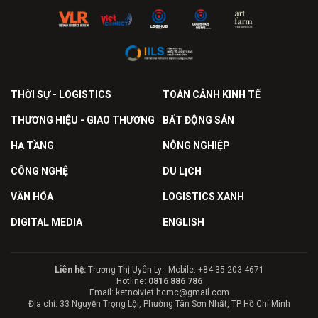
THỜI SỰ - LOGISTICS
TOÀN CẢNH KINH TẾ
THƯƠNG HIỆU - GIAO THƯƠNG
BẤT ĐỘNG SẢN
HẠ TẦNG
NÔNG NGHIỆP
CÔNG NGHỆ
DU LỊCH
VĂN HÓA
LOGISTICS XANH
DIGITAL MEDIA
ENGLISH
Liên hệ:
Trương Thị Uyên Ly - Mobile: +84 35 203 4671
Hotline:
0816 886 786
Email: ketnoiviet.hcmc@gmail.com
Địa chỉ: 33 Nguyễn Trọng Lội, Phường Tân Sơn Nhất, TP Hồ Chí Minh