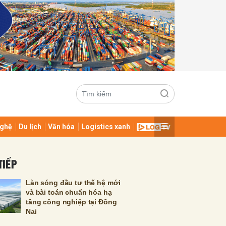
ghệ
Du lịch
Văn hóa
Logistics xanh
ửi
TIẾP
Làn sóng đầu tư thế hệ mới
và bài toán chuẩn hóa hạ
tầng công nghiệp tại Đồng
Nai