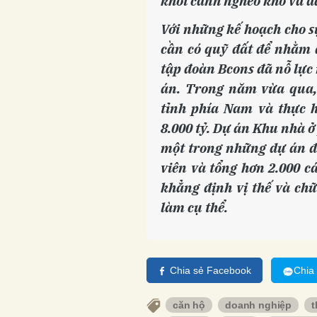
khỏi cảnh nghèo khó và đ
Với những kế hoạch cho s
cần có quỹ đất để nhằm 
tập đoàn Bcons đã nỗ lực
án. Trong năm vừa qua,
tỉnh phía Nam và thực h
8.000 tỷ. Dự án Khu nhà 
một trong những dự án đư
viên và tổng hơn 2.000 c
khẳng định vị thế và chữ
làm cụ thể.
Chia sẻ Facebook
Chia
căn hộ
doanh nghiệp
t