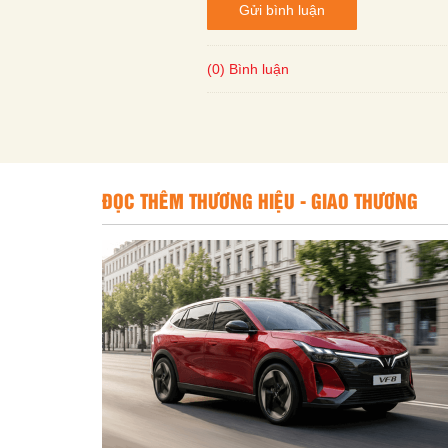
Gửi bình luận
(0) Bình luận
ĐỌC THÊM THƯƠNG HIỆU - GIAO THƯƠNG