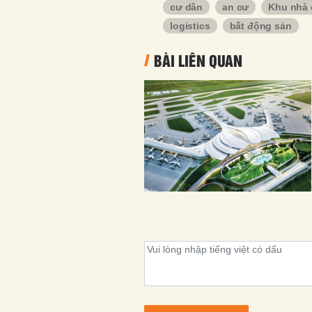
cư dân
an cư
Khu nhà 
logistics
bất động sản
BÀI LIÊN QUAN