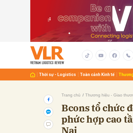
Gửi 
Thời sự - Logistics
Toàn cảnh Kinh tế
Thương
Trang chủ
Thương hiệu - Giao thươ
Bcons tổ chức 
phức hợp cao tầ
Nai