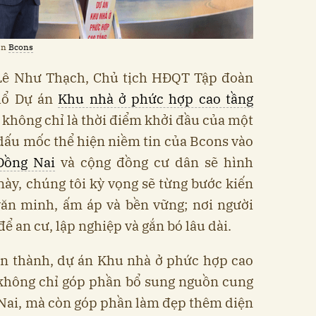
àn
Bcons
g Lê Như Thạch, Chủ tịch HĐQT Tập đoàn
thổ Dự án
Khu nhà ở phức hợp cao tầng
không chỉ là thời điểm khởi đầu của một
 dấu mốc thể hiện niềm tin của Bcons vào
Đồng Nai
và cộng đồng cư dân sẽ hình
này, chúng tôi kỳ vọng sẽ từng bước kiến
văn minh, ấm áp và bền vững; nơi người
 an cư, lập nghiệp và gắn bó lâu dài.
oàn thành, dự án Khu nhà ở phức hợp cao
không chỉ góp phần bổ sung nguồn cung
Nai, mà còn góp phần làm đẹp thêm diện