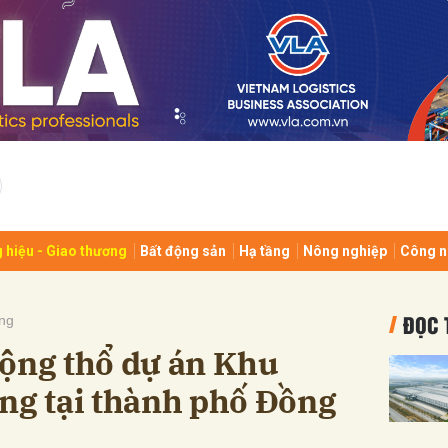
bình luận
 hiệu - Giao thương
Bất động sản
Hạ tầng
Nông nghiệp
Công n
Hủy
G
ĐỌC 
ng
động thổ dự án Khu
ng tại thành phố Đồng