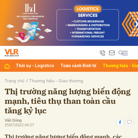
bình luận
Thời sự - Logistics
Toàn cảnh Kinh tế
Thương hiệu - Gi
Trang chủ
Thương hiệu - Giao thương
Thị trường năng lượng biến động
Hủy
G
mạnh, tiêu thụ than toàn cầu
tăng kỷ lục
Việt Dũng
25/07/2022 04:27
Thị trường năng lượng biến động mạnh, các