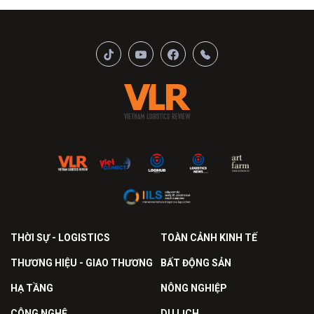
THỜI SỰ - LOGISTICS
TOÀN CẢNH KINH TẾ
THƯƠNG HIỆU - GIAO THƯƠNG
BẤT ĐỘNG SẢN
HẠ TẦNG
NÔNG NGHIỆP
CÔNG NGHỆ
DU LỊCH