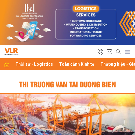
Thời sự - Logistics
Toàn cảnh Kinh tế
Thương hiệu - Gi
THI TRUONG VAN TAI DUONG BIEN