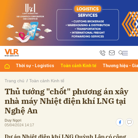
bình luận
Thời sự - Logistics
Toàn cảnh Kinh tế
Thương hiệu - Gi
Trang chủ
Toàn cảnh Kinh tế
Thủ tướng "chốt" phương án xây
Hủy
G
nhà máy Nhiệt điện khí LNG tại
Nghệ An
Duy Ngợi
05/04/2024 14:17
Dự án Nhiệt điện khí LNG Quỳnh Lập có công