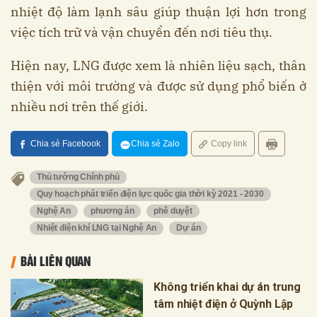
nhiệt độ làm lạnh sâu giúp thuận lợi hơn trong
việc tích trữ và vận chuyển đến nơi tiêu thụ.
Hiện nay, LNG được xem là nhiên liệu sạch, thân
thiện với môi trường và được sử dụng phổ biến ở
nhiều nơi trên thế giới.
Chia sẻ Facebook
Chia sẻ Zalo
Copy link
Thủ tướng Chính phủ
Quy hoạch phát triển điện lực quốc gia thời kỳ 2021 - 2030
Nghệ An
phương án
phê duyệt
Nhiệt điện khí LNG tại Nghệ An
Dự án
BÀI LIÊN QUAN
Không triển khai dự án trung
tâm nhiệt điện ở Quỳnh Lập