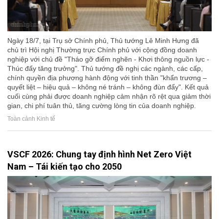
Ngày 18/7, tại Trụ sở Chính phủ, Thủ tướng Lê Minh Hưng đã
chủ trì Hội nghị Thường trực Chính phủ với cộng đồng doanh
nghiệp với chủ đề "Tháo gỡ điểm nghẽn - Khơi thông nguồn lực -
Thúc đẩy tăng trưởng". Thủ tướng đề nghị các ngành, các cấp,
chính quyền địa phương hành động với tinh thần "khẩn trương –
quyết liệt – hiệu quả – không né tránh – không đùn đẩy". Kết quả
cuối cùng phải được doanh nghiệp cảm nhận rõ rệt qua giảm thời
gian, chi phí tuân thủ, tăng cường lòng tin của doanh nghiệp.
Toàn cảnh Kinh tế
VSCF 2026: Chung tay định hình Net Zero Việt
Nam – Tái kiến tạo cho 2050