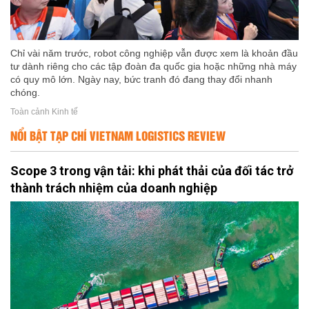
Chỉ vài năm trước, robot công nghiệp vẫn được xem là khoản đầu
tư dành riêng cho các tập đoàn đa quốc gia hoặc những nhà máy
có quy mô lớn. Ngày nay, bức tranh đó đang thay đổi nhanh
chóng.
Toàn cảnh Kinh tế
NỔI BẬT TẠP CHÍ VIETNAM LOGISTICS REVIEW
Scope 3 trong vận tải: khi phát thải của đối tác trở
thành trách nhiệm của doanh nghiệp