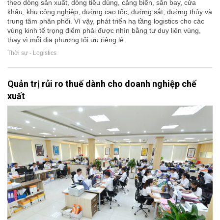
theo dòng sản xuất, dòng tiêu dùng, cảng biển, sân bay, cửa
khẩu, khu công nghiệp, đường cao tốc, đường sắt, đường thủy và
trung tâm phân phối. Vì vậy, phát triển hạ tầng logistics cho các
vùng kinh tế trọng điểm phải được nhìn bằng tư duy liên vùng,
thay vì mỗi địa phương tối ưu riêng lẻ.
Thời sự - Logistics
Quản trị rủi ro thuế dành cho doanh nghiệp chế
xuất