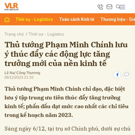
Thời sự - Logistics
Toàn cảnh Kinh tế
Thương hiệu - Gi
bình luận
Trang chủ
Thời sự - Logistics
Thủ tướng Phạm Minh Chính lưu
ý thúc đẩy các động lực tăng
trưởng mới của nền kinh tế
Lê Na/ Công Thương
06/12/2023 21:10
Thủ tướng Phạm Minh Chính chỉ đạo, đặc biệt
Hủy
G
lưu ý tập trung ưu tiên thúc đẩy tăng trưởng
kinh tế; phấn đấu đạt mức cao nhất các chỉ tiêu
trong kế hoạch năm 2023.
Sáng ngày 6/12, tại trụ sở Chính phủ, dưới sự chủ