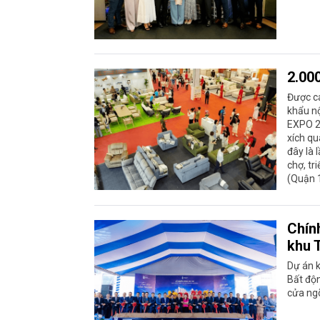
2.00
Được cá
khẩu nộ
EXPO 20
xích qu
đây là 
chợ, t
(Quận 1
Chín
khu 
Dự án 
Bất độn
cửa ng