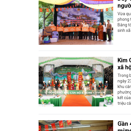
ngườ
Vừa qu
phong t
Bằng tổ
sinh xã
Kim O
xã h
Trong b
ngày 2
khu căn
phường 
kết của
triệu c
Gần 4
mừng