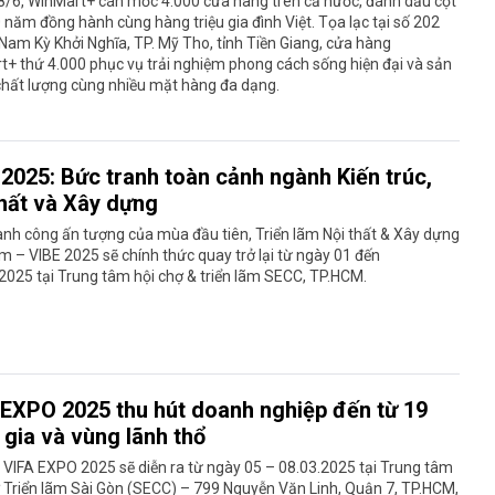
8/6, WinMart+ cán mốc 4.000 cửa hàng trên cả nước, đánh dấu cột
năm đồng hành cùng hàng triệu gia đình Việt. Tọa lạc tại số 202
am Kỳ Khởi Nghĩa, TP. Mỹ Tho, tỉnh Tiền Giang, cửa hàng
+ thứ 4.000 phục vụ trải nghiệm phong cách sống hiện đại và sản
hất lượng cùng nhiều mặt hàng đa dạng.
 2025: Bức tranh toàn cảnh ngành Kiến trúc,
thất và Xây dựng
nh công ấn tượng của mùa đầu tiên, Triển lãm Nội thất & Xây dựng
m – VIBE 2025 sẽ chính thức quay trở lại từ ngày 01 đến
025 tại Trung tâm hội chợ & triển lãm SECC, TP.HCM.
 EXPO 2025 thu hút doanh nghiệp đến từ 19
 gia và vùng lãnh thổ
 VIFA EXPO 2025 sẽ diễn ra từ ngày 05 – 08.03.2025 tại Trung tâm
 Triển lãm Sài Gòn (SECC) – 799 Nguyễn Văn Linh, Quận 7, TP.HCM,