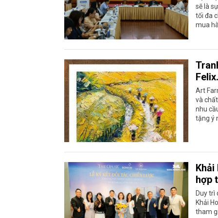
sẽ là s
tối đa 
mua hà
Tran
Felix
Art Far
và chất
nhu cầu
tặng ý 
Khải
hợp 
Duy trì
Khải Ho
tham g