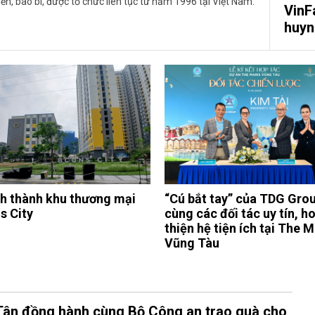
n, bao bì, được tổ chức liên tục từ năm 1996 tại Việt Nam.
VinF
huyn
h thành khu thương mại
“Cú bắt tay” của TDG Gro
s City
cùng các đối tác uy tín, h
thiện hệ tiện ích tại The M
Vũng Tàu
Tân đồng hành cùng Bộ Công an trao quà cho