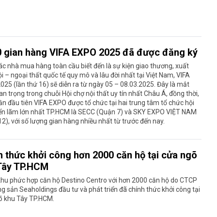
0 gian hàng VIFA EXPO 2025 đã được đăng ký
c nhà mua hàng toàn cầu biết đến là sự kiện giao thương, xuất
i – ngoại thất quốc tế quy mô và lâu đời nhất tại Việt Nam, VIFA
25 (lần thứ 16) sẽ diễn ra từ ngày 05 – 08.03.2025. Đây là mắt
an trọng trong chuỗi Hội chợ nội thất uy tín nhất Châu Á, đồng thời,
lần đầu tiên VIFA EXPO được tổ chức tại hai trung tâm tổ chức hội
riển lãm lớn nhất TP.HCM là SECC (Quận 7) và SKY EXPO VIỆT NAM
2), với số lượng gian hàng nhiều nhất từ trước đến nay.
h thức khởi công hơn 2000 căn hộ tại cửa ngõ
Tây TP.HCM
khu phức hợp căn hộ Destino Centro với hơn 2000 căn hộ do CTCP
g sản Seaholdings đầu tư và phát triển đã chính thức khởi công tại
õ khu Tây TP.HCM.