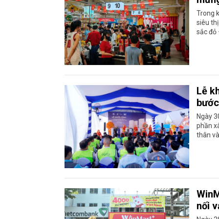
Trong 
siêu th
sắc đỏ 
Lễ k
bước
Ngày 3
phần x
thân và
WinM
nối v