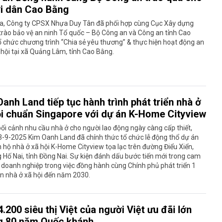
i dân Cao Bằng
a, Công ty CPSX Nhựa Duy Tân đã phối hợp cùng Cục Xây dựng
rào bảo vệ an ninh Tổ quốc – Bộ Công an và Công an tỉnh Cao
 chức chương trình “Chia sẻ yêu thương” & thực hiện hoạt động an
 hội tại xã Quảng Lâm, tỉnh Cao Bằng.
anh Land tiếp tục hành trình phát triển nhà ở
ội chuẩn Singapore với dự án K-Home Cityview
ối cảnh nhu cầu nhà ở cho người lao động ngày càng cấp thiết,
3-9-2025 Kim Oanh Land đã chính thức tổ chức lễ động thổ dự án
 hộ nhà ở xã hội K-Home Cityview tọa lạc trên đường Điểu Xiển,
Hố Nai, tỉnh Đồng Nai. Sự kiện đánh dấu bước tiến mới trong cam
 doanh nghiệp trong việc đồng hành cùng Chính phủ phát triển 1
ăn nhà ở xã hội đến năm 2030.
.200 siêu thị Việt của người Việt ưu đãi lớn
 80 năm Quốc khánh