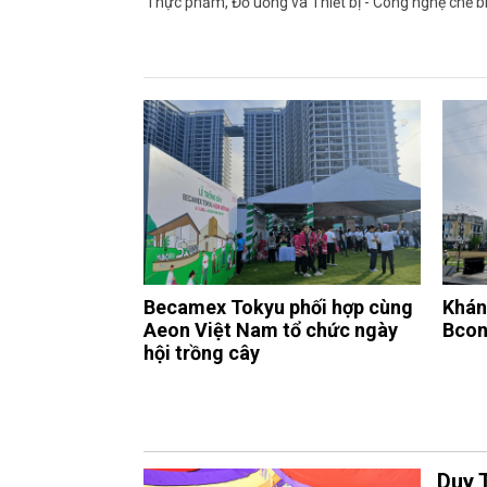
Thực phẩm, Đồ uống và Thiết bị - Công nghệ chế biế
Becamex Tokyu phối hợp cùng
Khán
Aeon Việt Nam tổ chức ngày
Bcon
hội trồng cây
Duy 