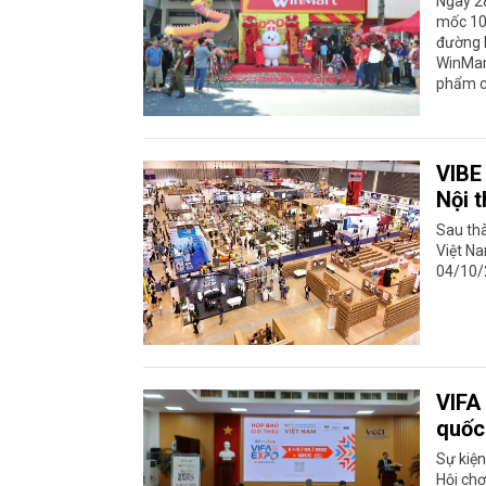
Ngày 2
mốc 10 
đường N
WinMart
phẩm c
VIBE
Nội 
Sau thà
Việt Na
04/10/2
VIFA
quốc
Sự kiện
Hội chợ