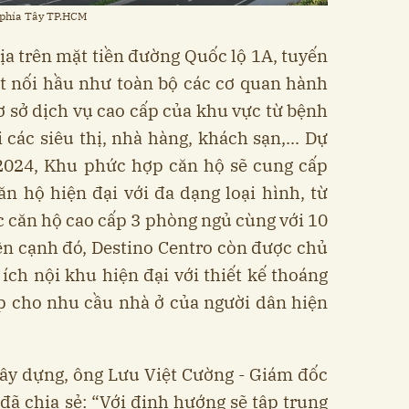
õ phía Tây TP.HCM
 địa trên mặt tiền đường Quốc lộ 1A, tuyến
t nối hầu như toàn bộ các cơ quan hành
ơ sở dịch vụ cao cấp của khu vực từ bệnh
 các siêu thị, nhà hàng, khách sạn,... Dự
2024, Khu phức hợp căn hộ sẽ cung cấp
n hộ hiện đại với đa dạng loại hình, từ
 căn hộ cao cấp 3 phòng ngủ cùng với 10
ên cạnh đó, Destino Centro còn được chủ
 ích nội khu hiện đại với thiết kế thoáng
p cho nhu cầu nhà ở của người dân hiện
 xây dựng, ông Lưu Việt Cường - Giám đốc
đã chia sẻ: “Với định hướng sẽ tập trung