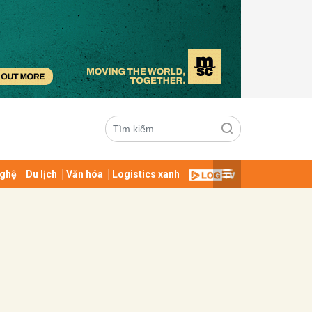
ghệ
Du lịch
Văn hóa
Logistics xanh
ửi