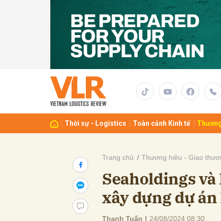
Gửi 
Thời sự - Logistics
Toàn cảnh Kinh tế
Thương
Trang chủ
Thương hiệu - Giao thươ
Seaholdings và
xây dựng dự án
Thanh Tuấn
|
24/08/2024 08:30