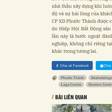
nhà thầu xây dựng khi luôn 
độ và sự hài lòng của khá
CP XD Phước Thành được c
do Hiệp Hội Bất Động sản
lần này là bước ngoặt đá
nghiệp, không chỉ riêng tạ
khác trong tương lai.
Chia sẻ Facebook
Chia
Phước Thành
Seaholding
Laga Centro
Destino Centr
BÀI LIÊN QUAN