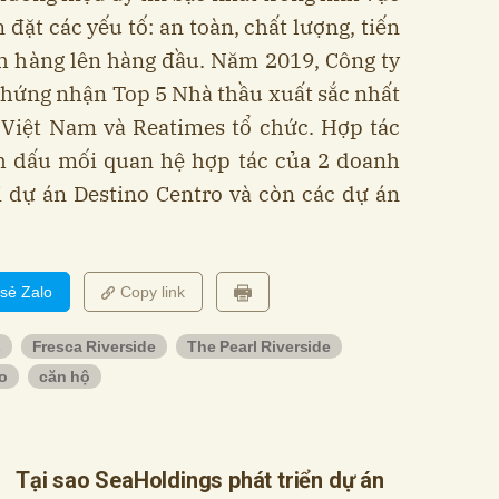
đặt các yếu tố: an toàn, chất lượng, tiến
ch hàng lên hàng đầu. Năm 2019, Công ty
hứng nhận Top 5 Nhà thầu xuất sắc nhất
 Việt Nam và Reatimes tổ chức. Hợp tác
nh dấu mối quan hệ hợp tác của 2 doanh
i dự án Destino Centro và còn các dự án
 sẻ Zalo
Copy link
s
Fresca Riverside
The Pearl Riverside
o
căn hộ
Tại sao SeaHoldings phát triển dự án