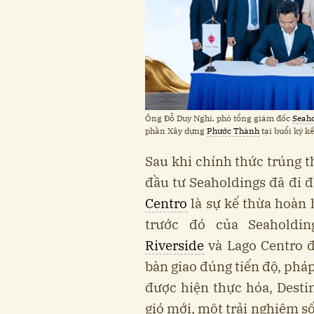
Ông Đỗ Duy Nghi, phó tổng giám đốc
Seah
phần Xây dựng
Phước Thành
tại buổi ký kế
Sau khi chính thức trúng t
đầu tư Seaholdings đã đi đ
Centro
là sự kế thừa hoàn h
trước đó của Seaholdi
Riverside
và Lago Centro đ
bàn giao đúng tiến độ, phá
được hiện thực hóa, Dest
gió mới, một trải nghiệm sốn