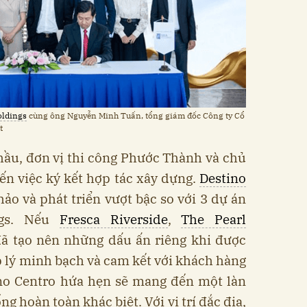
oldings
cùng ông Nguyễn Minh Tuấn, tổng giám đốc Công ty Cổ
t
hầu, đơn vị thi công Phước Thành và chủ
ến việc ký kết hợp tác xây dựng.
Destino
ảo và phát triển vượt bậc so với 3 dự án
ngs. Nếu
Fresca Riverside
,
The Pearl
ã tạo nên những dấu ấn riêng khi được
p lý minh bạch và cam kết với khách hàng
ino Centro hứa hẹn sẽ mang đến một làn
g hoàn toàn khác biệt. Với vị trí đắc địa,