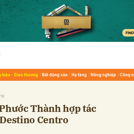
bình luận
 hiệu - Giao thương
Bất động sản
Hạ tầng
Nông nghiệp
Công n
Hủy
G
ng
 Phước Thành hợp tác
 Destino Centro