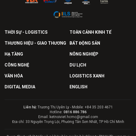
THỜI SỰ - LOGISTICS
TOÀN CẢNH KINH TẾ
THƯƠNG HIỆU - GIAO THƯƠNG
BẤT ĐỘNG SẢN
HẠ TẦNG
NÔNG NGHIỆP
CÔNG NGHỆ
DU LỊCH
VĂN HÓA
LOGISTICS XANH
DIGITAL MEDIA
ENGLISH
Liên hệ:
Trương Thị Uyên Ly - Mobile: +84 35 203 4671
Hotline:
0816 886 786
Email: ketnoiviet.hcmc@gmail.com
Địa chỉ: 33 Nguyễn Trọng Lội, Phường Tân Sơn Nhất, TP Hồ Chí Minh