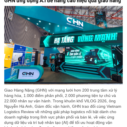
GHN ứng dụng A.I để nâng cao hiệu quả giao hàng
Giao Hàng Nặng (GHN) với mạng lưới hơn 200 trung tâm xử lý
hàng hóa, 1.000 điểm phân phối, 2.000 phương tiện tự chủ và
22.000 nhân sự vận hành. Trong khuôn khổ VILOG 2026, ông
Nguyễn Hà Anh, Giám đốc vận hành, GHN trao đổi cùng Vietnam
Logistics Review về những giải pháp logistics nổi bật dành cho
doanh nghiệp trong lĩnh vực phân phối và bán lẻ, về việc ứng
dụng dữ liệu và trí tuệ nhân tạo (AI) để tối ưu hoạt động vận