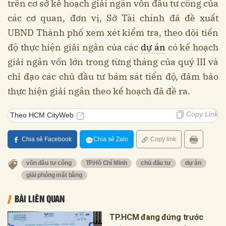
trên cơ sở kế hoạch giải ngân vốn đầu tư công của
các cơ quan, đơn vị, Sở Tài chính đã đề xuất
UBND Thành phố xem xét kiểm tra, theo dõi tiến
độ thực hiện giải ngân của các
dự án
có kế hoạch
giải ngân vốn lớn trong từng tháng của quý III và
chỉ đạo các chủ đầu tư bám sát tiến độ, đảm bảo
thực hiện giải ngân theo kế hoạch đã đề ra.
Copy Link
Theo HCM CityWeb
Chia sẻ Facebook
Chia sẻ Zalo
Copy link
vồn đầu tư công
TP.Hồ Chí Minh
chủ đầu tư
dự án
giải phóng mặt bằng
BÀI LIÊN QUAN
TP.HCM đang đứng trước