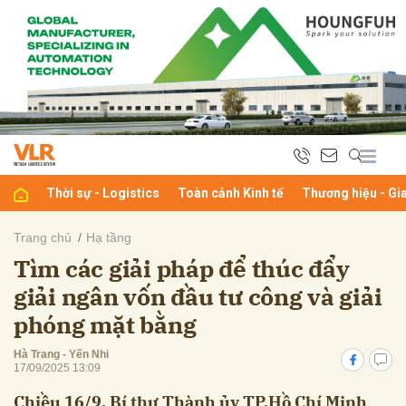
bình luận
Thời sự - Logistics
Toàn cảnh Kinh tế
Thương hiệu - Gi
Trang chủ
Hạ tầng
Tìm các giải pháp để thúc đẩy
Hủy
G
giải ngân vốn đầu tư công và giải
phóng mặt bằng
Hà Trang - Yến Nhi
17/09/2025 13:09
Chiều 16/9, Bí thư Thành ủy TP.Hồ Chí Minh