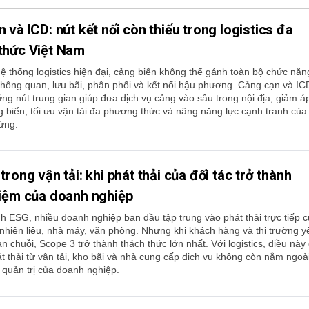
 và ICD: nút kết nối còn thiếu trong logistics đa
thức Việt Nam
ệ thống logistics hiện đại, cảng biển không thể gánh toàn bộ chức năn
hông quan, lưu bãi, phân phối và kết nối hậu phương. Cảng cạn và IC
ững nút trung gian giúp đưa dịch vụ cảng vào sâu trong nội địa, giảm á
g biển, tối ưu vận tải đa phương thức và nâng năng lực cạnh tranh của
ứng.
trong vận tải: khi phát thải của đối tác trở thành
hiệm của doanh nghiệp
ình ESG, nhiều doanh nghiệp ban đầu tập trung vào phát thải trực tiếp 
 nhiên liệu, nhà máy, văn phòng. Nhưng khi khách hàng và thị trường y
n chuỗi, Scope 3 trở thành thách thức lớn nhất. Với logistics, điều này
át thải từ vận tải, kho bãi và nhà cung cấp dịch vụ không còn nằm ngoà
 quản trị của doanh nghiệp.