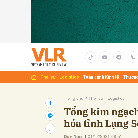
Gửi 
Thời sự - Logistics
Toàn cảnh Kinh tế
Thương
Trang chủ
Thời sự - Logistics
Tổng kim ngạch
hóa tỉnh Lạng S
Duy Ngợi
|
01/12/2021 09:51