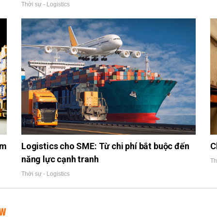
Thời sự - Logistics
ềm
Logistics cho SME: Từ chi phí bắt buộc đến
C
năng lực cạnh tranh
Th
Thời sự - Logistics
EW