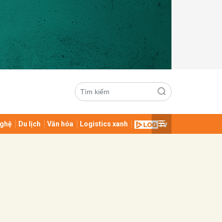
ghệ
Du lịch
Văn hóa
Logistics xanh
ửi