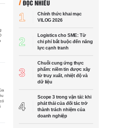
ĐỌC NHIỀU
1
Chính thức khai mạc
VILOG 2026
g
D
Logistics cho SME: Từ
2
p
chi phí bắt buộc đến năng
lực cạnh tranh
Chuỗi cung ứng thực
3
phẩm: niềm tin được xây
từ truy xuất, nhiệt độ và
dữ liệu
của
êu
Scope 3 trong vận tải: khi
 có
4
phát thải của đối tác trở
i
thành trách nhiệm của
doanh nghiệp