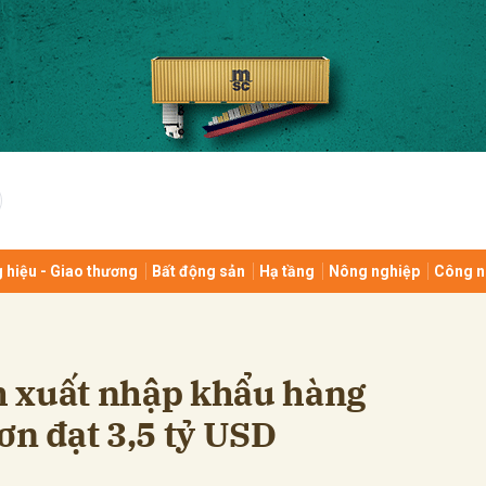
bình luận
 hiệu - Giao thương
Bất động sản
Hạ tầng
Nông nghiệp
Công n
Hủy
G
 xuất nhập khẩu hàng
ơn đạt 3,5 tỷ USD