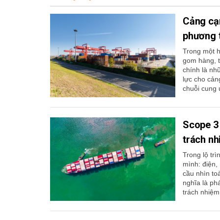
Cảng cạn
phương 
Trong một h
gom hàng, t
chính là nh
lực cho cản
chuỗi cung 
Scope 3 
trách n
Trong lộ tr
mình: điện,
cầu nhìn toà
nghĩa là ph
trách nhiệm