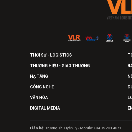
THỜI SỰ - LOGISTICS
T
THƯƠNG HIỆU - GIAO THƯƠNG
B
HẠ TẦNG
N
CÔNG NGHỆ
D
VĂN HÓA
L
DIGITAL MEDIA
E
Liên hệ:
Trương Thị Uyên Ly - Mobile: +84 35 203 4671