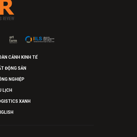
OÀN CẢNH KINH TẾ
ẤT ĐỘNG SẢN
ÔNG NGHIỆP
U LỊCH
OGISTICS XANH
NGLISH