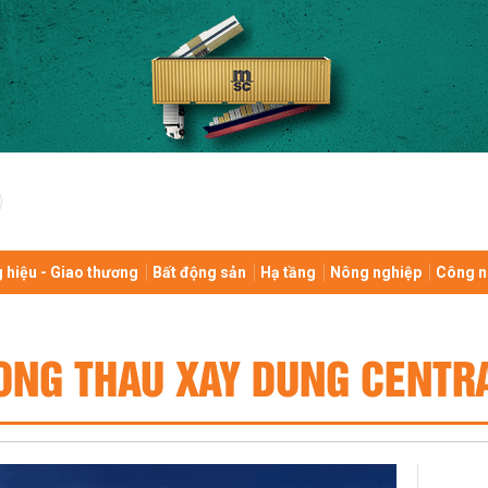
 hiệu - Giao thương
Bất động sản
Hạ tầng
Nông nghiệp
Công n
ONG THAU XAY DUNG CENTR