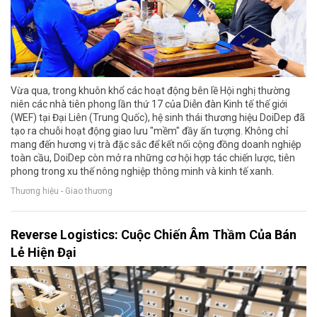
Vừa qua, trong khuôn khổ các hoạt động bên lề Hội nghị thường
niên các nhà tiên phong lần thứ 17 của Diễn đàn Kinh tế thế giới
(WEF) tại Đại Liên (Trung Quốc), hệ sinh thái thương hiệu DoiDep đã
tạo ra chuỗi hoạt động giao lưu "mềm" đầy ấn tượng. Không chỉ
mang đến hương vị trà đặc sắc để kết nối cộng đồng doanh nghiệp
toàn cầu, DoiDep còn mở ra những cơ hội hợp tác chiến lược, tiên
phong trong xu thế nông nghiệp thông minh và kinh tế xanh.
Thương hiệu - Giao thương
Reverse Logistics: Cuộc Chiến Âm Thầm Của Bán
Lẻ Hiện Đại