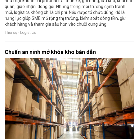
như một khoản chi phí phải trả: thuê xe, gửi hàng, lưu kho, khai hải
quan, giao nhận, đóng gói. Nhưng trong môi trường cạnh tranh
mới, logistics không chỉ là chi phí. Nếu được tổ chức đúng, đó là
năng lực giúp SME mở rộng thị trường, kiểm soát dòng tiền, giữ
khách hàng và tham gia sâu hơn vào chuỗi cung ứng.
Thời sự - Logistics
Chuẩn an ninh mở khóa kho bán dẫn