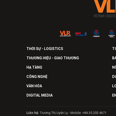
THỜI SỰ - LOGISTICS
T
THƯƠNG HIỆU - GIAO THƯƠNG
B
HẠ TẦNG
N
CÔNG NGHỆ
D
VĂN HÓA
L
DIGITAL MEDIA
E
Liên hệ:
Trương Thị Uyên Ly - Mobile: +84 35 203 4671