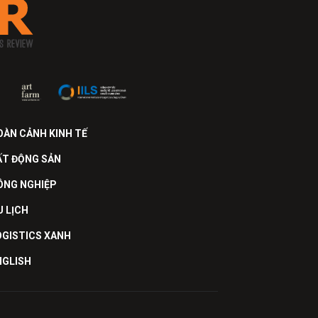
OÀN CẢNH KINH TẾ
ẤT ĐỘNG SẢN
ÔNG NGHIỆP
U LỊCH
OGISTICS XANH
NGLISH