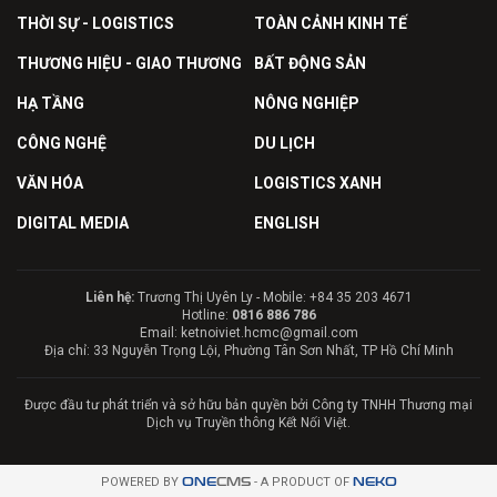
THỜI SỰ - LOGISTICS
TOÀN CẢNH KINH TẾ
THƯƠNG HIỆU - GIAO THƯƠNG
BẤT ĐỘNG SẢN
HẠ TẦNG
NÔNG NGHIỆP
CÔNG NGHỆ
DU LỊCH
VĂN HÓA
LOGISTICS XANH
DIGITAL MEDIA
ENGLISH
Liên hệ:
Trương Thị Uyên Ly - Mobile: +84 35 203 4671
Hotline:
0816 886 786
Email: ketnoiviet.hcmc@gmail.com
Địa chỉ: 33 Nguyễn Trọng Lội, Phường Tân Sơn Nhất, TP Hồ Chí Minh
Được đầu tư phát triển và sở hữu bản quyền bởi Công ty TNHH Thương mại
Dịch vụ Truyền thông Kết Nối Việt.
POWERED BY
ONE
CMS
- A PRODUCT OF
NEKO