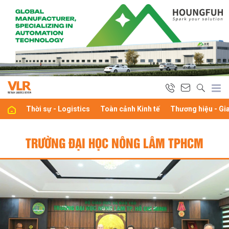
Thời sự - Logistics
Toàn cảnh Kinh tế
Thương hiệu - Gi
TRƯỜNG ĐẠI HỌC NÔNG LÂM TPHCM