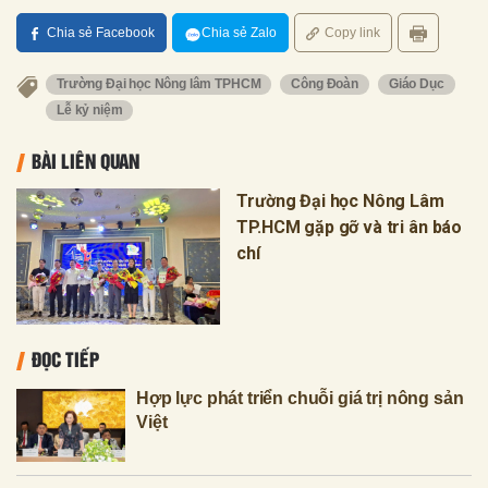
Chia sẻ Facebook
Chia sẻ Zalo
Copy link
Trường Đại học Nông lâm TPHCM
Công Đoàn
Giáo Dục
Lễ kỷ niệm
BÀI LIÊN QUAN
Trường Đại học Nông Lâm
TP.HCM gặp gỡ và tri ân báo
chí
ĐỌC TIẾP
Hợp lực phát triển chuỗi giá trị nông sản
Việt