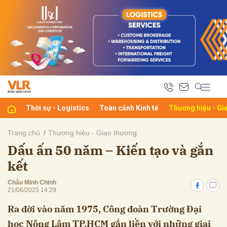
bình luận
Thời sự - Logistics
Toàn cảnh Kinh tế
Thương hiệu - Gi
Trang chủ
Thương hiệu - Giao thương
Dấu ấn 50 năm – Kiến tạo và gắn
Hủy
G
kết
Châu Minh Chinh
21/06/2025 14:29
Ra đời vào năm 1975, Công đoàn Trường Đại
học Nông Lâm TP.HCM gắn liền với những giai