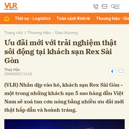
Thời sự - Logistics
Toàn cảnh Kinh tế
Thương hiệu - Gi
bình luận
Trang chủ
Thương hiệu - Giao thương
Ưu đãi mới với trải nghiệm thật
sôi động tại khách sạn Rex Sài
Gòn
Thụy Hậu
20/04/2021 14:13
(VLR) Nhân dịp vào hè, khách sạn Rex Sài Gòn -
Hủy
G
một trong những khách sạn 5 sao hàng đầu Việt
Nam sẽ xoá tan cơn nóng bằng nhiều ưu đãi mới
thật hấp dẫn và hoành tráng.