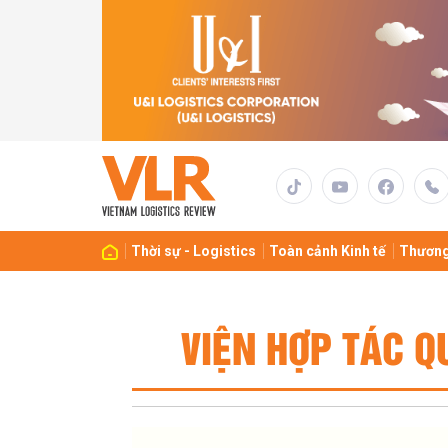
Thời sự - Logistics
Toàn cảnh Kinh tế
Thương
VIỆN HỢP TÁC Q