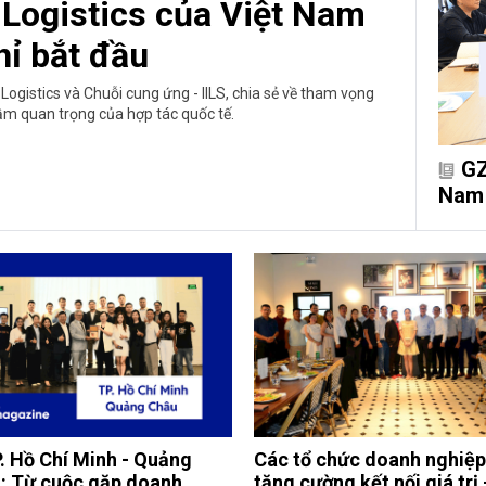
 Logistics của Việt Nam
hỉ bắt đầu
Logistics và Chuỗi cung ứng - IILS, chia sẻ về tham vọng
tầm quan trọng của hợp tác quốc tế.
GZ
Nam 
. Hồ Chí Minh - Quảng
Các tổ chức doanh nghiệp
: Từ cuộc gặp doanh
tăng cường kết nối giá trị 