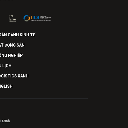
OÀN CẢNH KINH TẾ
ẤT ĐỘNG SẢN
ÔNG NGHIỆP
U LỊCH
OGISTICS XANH
NGLISH
hí Minh