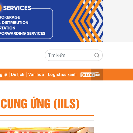
ghệ
Du lịch
Văn hóa
Logistics xanh
CUNG ỨNG (IILS)