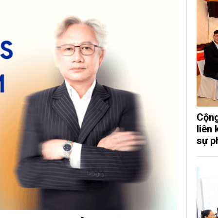
Cộng
liên
sự p