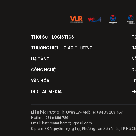
THỜI SỰ - LOGISTICS
T
THƯƠNG HIỆU - GIAO THƯƠNG
B
HẠ TẦNG
N
CÔNG NGHỆ
D
VĂN HÓA
L
DIGITAL MEDIA
E
Liên hệ:
Trương Thị Uyên Ly - Mobile: +84 35 203 4671
Hotline:
0816 886 786
Email: ketnoiviet.hcmc@gmail.com
Địa chỉ: 33 Nguyễn Trọng Lội, Phường Tân Sơn Nhất, TP Hồ C