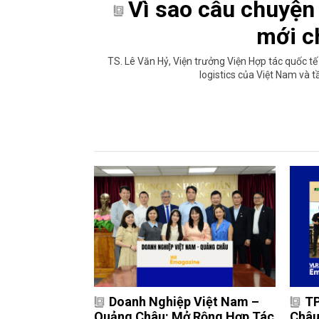
Vì sao câu chuyện
mới c
TS. Lê Văn Hỷ, Viện trưởng Viện Hợp tác quốc tế 
logistics của Việt Nam và 
Doanh Nghiệp Việt Nam –
TP
Quảng Châu: Mở Rộng Hợp Tác
Châu