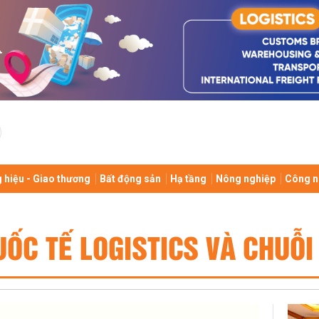
 hiệu - Giao thương
Bất động sản
Hạ tầng
Nông nghiệp
Công n
UỐC TẾ LOGISTICS VÀ CHUỖI 