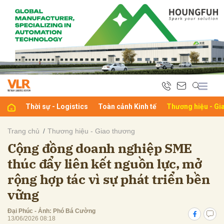
bình luận
Thời sự - Logistics
Toàn cảnh Kinh tế
Thương hiệu - Gi
Trang chủ
Thương hiệu - Giao thương
Cộng đồng doanh nghiệp SME
Hủy
G
thúc đẩy liên kết nguồn lực, mở
rộng hợp tác vì sự phát triển bền
vững
Đại Phúc - Ảnh: Phó Bá Cường
13/06/2026 08:18