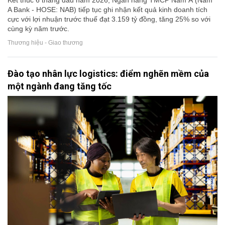
Kết thúc 6 tháng đầu năm 2026, Ngân hàng TMCP Nam Á (Nam
A Bank - HOSE: NAB) tiếp tục ghi nhận kết quả kinh doanh tích
cực với lợi nhuận trước thuế đạt 3.159 tỷ đồng, tăng 25% so với
cùng kỳ năm trước.
Thương hiệu - Giao thương
Đào tạo nhân lực logistics: điểm nghẽn mềm của
một ngành đang tăng tốc