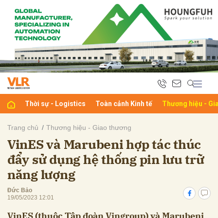
bình luận
Thời sự - Logistics
Toàn cảnh Kinh tế
Thương hiệu - Gi
Trang chủ
Thương hiệu - Giao thương
VinES và Marubeni hợp tác thúc
Hủy
G
đẩy sử dụng hệ thống pin lưu trữ
năng lượng
Đức Bảo
19/05/2023 12:01
VinES (thuộc Tập đoàn Vingroup) và Marubeni