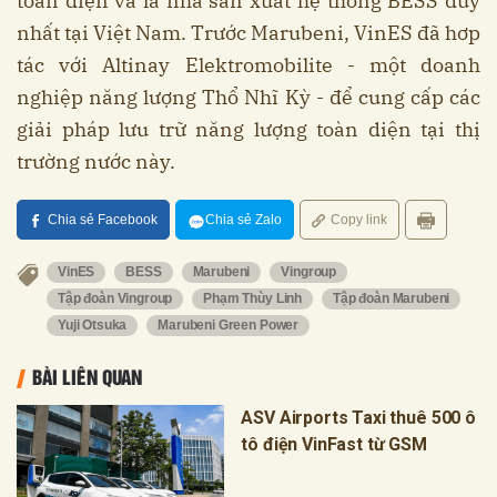
toàn diện và là nhà sản xuất hệ thống BESS duy
nhất tại Việt Nam. Trước Marubeni, VinES đã hơp
tác với Altinay Elektromobilite - một doanh
nghiệp năng lượng Thổ Nhĩ Kỳ - để cung cấp các
giải pháp lưu trữ năng lượng toàn diện tại thị
trường nước này.
Chia sẻ Facebook
Chia sẻ Zalo
Copy link
VinES
BESS
Marubeni
Vingroup
Tập đoàn Vingroup
Phạm Thùy Linh
Tập đoàn Marubeni
Yuji Otsuka
Marubeni Green Power
BÀI LIÊN QUAN
ASV Airports Taxi thuê 500 ô
tô điện VinFast từ GSM