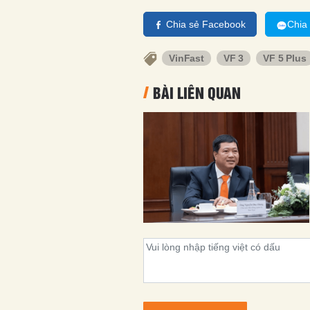
Chia sẻ Facebook
Chia
VinFast
VF 3
VF 5 Plus
BÀI LIÊN QUAN