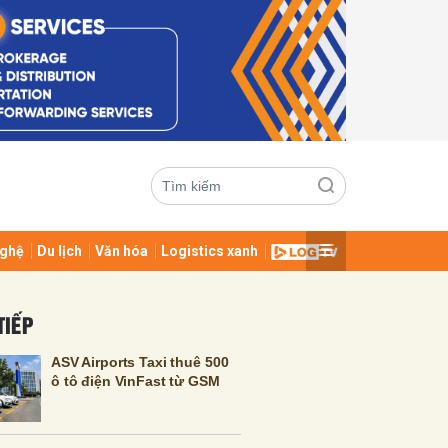
ghệ
Du lịch
Văn hóa
Logistics xanh
ửi
TIẾP
ASV Airports Taxi thuê 500
ô tô điện VinFast từ GSM