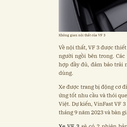
Không gian nội thất của VF 3
Về nội thất, VF 3 được thiế
người ngồi bên trong. Các
hợp đầy đủ, đảm bảo trải 
dùng.
Xe được trang bị động cơ đ
ứng tốt nhu cầu và thói qu
Việt. Dự kiến, VinFast VF 
tháng 9 năm 2023 và bàn gi
Xe VF 3
sẽ có 2 phiên bản