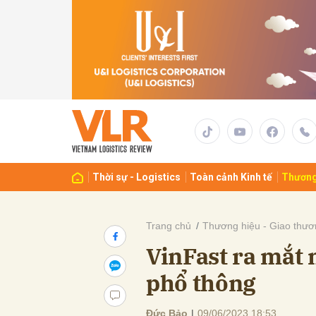
Gửi 
Thời sự - Logistics
Toàn cảnh Kinh tế
Thương
Trang chủ
Thương hiệu - Giao thươ
VinFast ra mắt 
phổ thông
Đức Bảo
|
09/06/2023 18:53