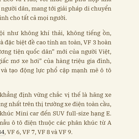
ố người dân, mang tới giải pháp di chuyển
minh cho tất cả mọi người.
ội như không khí thải, không tiếng ồn,
à đặc biệt đề cao tính an toàn, VF 3 hoàn
ương tiện quốc dân” mới của người Việt,
iấc mơ xe hơi” của hàng triệu gia đình,
 và tạo động lực phổ cập mạnh mẽ ô tô
 khẳng định vững chắc vị thế là hãng xe
ng nhất trên thị trường xe điện toàn cầu,
khúc Mini car đến SUV full-size hạng E.
mẫu ô tô điện thuộc các phân khúc từ A
34
, VF 6, VF 7, VF 8 và VF 9.