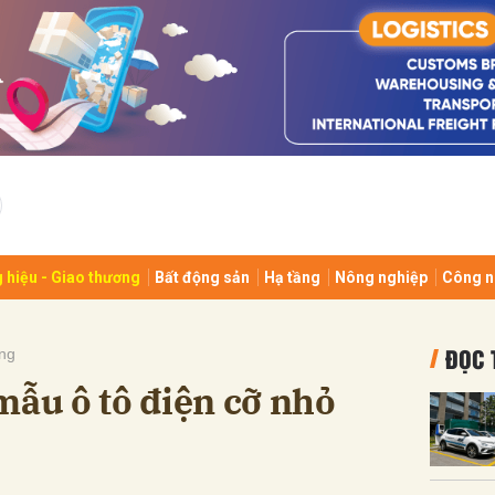
bình luận
 hiệu - Giao thương
Bất động sản
Hạ tầng
Nông nghiệp
Công n
Hủy
G
ĐỌC 
ng
mẫu ô tô điện cỡ nhỏ