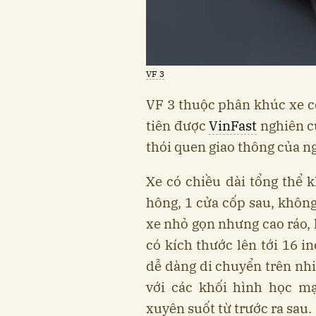
VF 3
VF 3 thuộc phân khúc xe cỡ
tiên được
VinFast
nghiên cứ
thói quen giao thông của ng
Xe có chiều dài tổng thể 
hông, 1 cửa cốp sau, không
xe nhỏ gọn nhưng cao ráo, 
có kích thước lên tới 16 i
dễ dàng di chuyển trên nhi
với các khối hình học 
xuyên suốt từ trước ra sau.