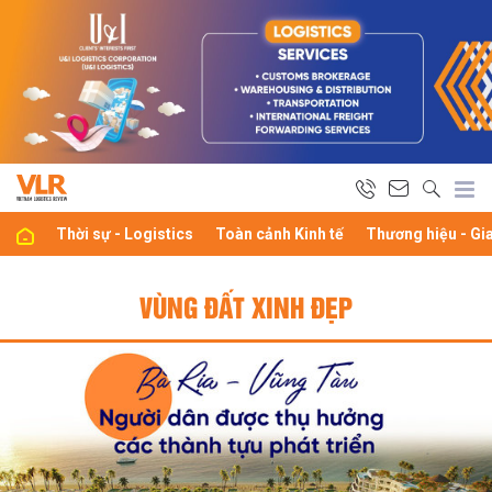
Thời sự - Logistics
Toàn cảnh Kinh tế
Thương hiệu - Gi
VÙNG ĐẤT XINH ĐẸP