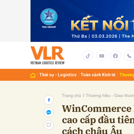
Gửi 
Thời sự - Logistics
Toàn cảnh Kinh tế
Thương
Trang chủ
Thương hiệu - Giao thươ
WinCommerce kh
cao cấp đầu tiê
cách châu Âu