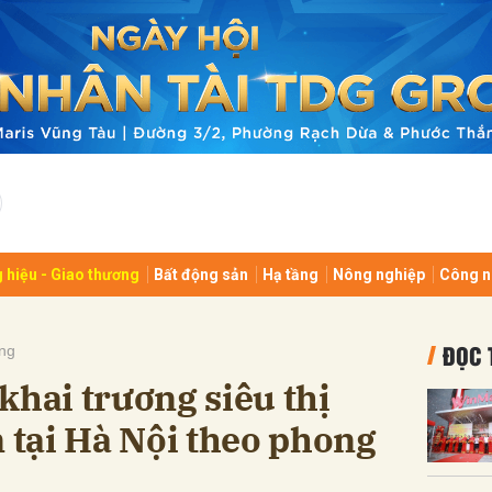
bình luận
 hiệu - Giao thương
Bất động sản
Hạ tầng
Nông nghiệp
Công n
Hủy
G
ĐỌC 
ng
ai trương siêu thị
n tại Hà Nội theo phong