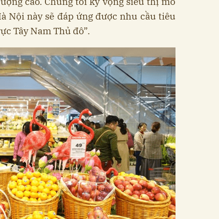
ượng cao. Chúng tôi kỳ vọng siêu thị mô
Hà Nội này sẽ đáp ứng được nhu cầu tiêu
vực Tây Nam Thủ đô”.