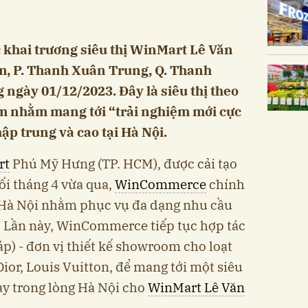
hai trương siêu thị WinMart Lê Văn
m, P. Thanh Xuân Trung, Q. Thanh
 ngày 01/12/2023. Đây là siêu thị theo
m nhằm mang tới “trải nghiệm mới cực
p trung và cao tại Hà Nội.
rt
Phú Mỹ Hưng (TP. HCM), được cải tạo
ối tháng 4 vừa qua,
WinCommerce
chính
 Hà Nội nhằm phục vụ đa dạng nhu cầu
. Lần này, WinCommerce tiếp tục hợp tác
p) - đơn vị thiết kế showroom cho loạt
ior, Louis Vuitton, để mang tới một siêu
ay trong lòng Hà Nội cho
WinMart Lê Văn