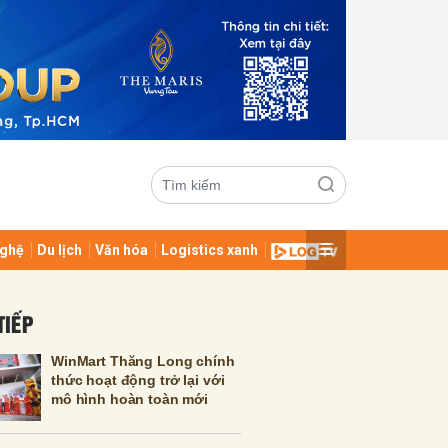
ghệ
Du lịch
Văn hóa
Logistics xanh
ửi
TIẾP
WinMart Thăng Long chính
thức hoạt động trở lại với
mô hình hoàn toàn mới