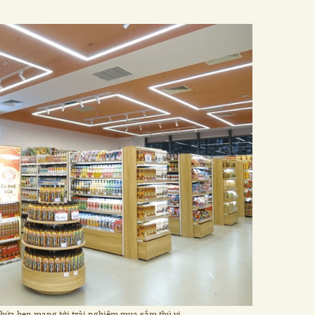
hứa hẹn mang tới trải nghiệm mua sắm thú vị.