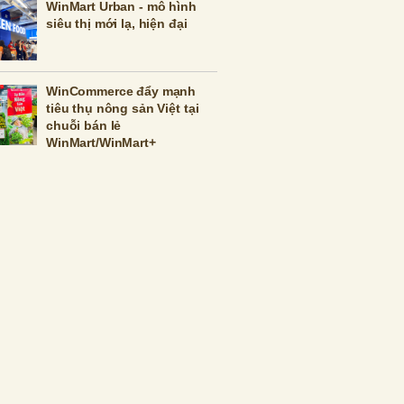
WinMart Urban - mô hình
siêu thị mới lạ, hiện đại
WinCommerce đẩy mạnh
tiêu thụ nông sản Việt tại
chuỗi bán lẻ
WinMart/WinMart+