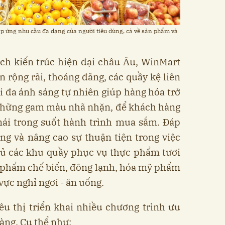
 ứng nhu cầu đa dạng của người tiêu dùng, cả về sản phẩm và
ch kiến trúc hiện đại châu Âu, WinMart
 rộng rãi, thoáng đãng, các quầy kệ liên
i đa ánh sáng tự nhiên giúp hàng hóa trở
 những gam màu nhã nhặn, để khách hàng
mái trong suốt hành trình mua sắm. Đáp
g và nâng cao sự thuận tiện trong việc
đủ các khu quầy phục vụ thực phẩm tươi
 phẩm chế biến, đông lạnh, hóa mỹ phẩm
 vực nghỉ ngơi - ăn uống.
êu thị triển khai nhiều chương trình ưu
àng. Cụ thể như: