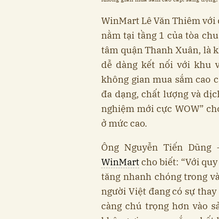
WinMart Lê Văn Thiêm với 
nằm tại tầng 1 của tòa chu
tâm quận Thanh Xuân, là khu
dễ dàng kết nối với khu 
không gian mua sắm cao c
đa dạng, chất lượng và dịc
nghiệm mới cực WOW” cho 
ở mức cao.
Ông Nguyễn Tiến Dũng 
WinMart
cho biết: “Với quy
tăng nhanh chóng trong vài
người Việt đang có sự thay
càng chú trọng hơn vào sả