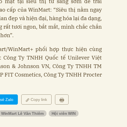
ó mặt tại siêu thị từ sáng sớm để trải
ao cấp của WinMart: “Siêu thị nằm ngay
an đẹp và hiện đại, hàng hóa lại đa dạng,
g rất tươi ngon, bắt mắt, mình chắc chắn
 hơn”.
rt/WinMart+ phối hợp thực hiện cùng
: Công Ty TNHH Quốc tế Unilever Việt
son & Johnson VN, Công Ty TNHH TM
P FIT Cosmetics, Công Ty TNHH Procter
 sẻ Zalo
Copy link
WinMart Lê Văn Thiêm
Hội viên WIN