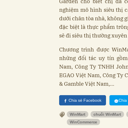
Garden cho biết chị đã c
nghiệm mô hình siêu thị c
dưới chân tòa nhà, không gi
đặc biệt là thực phẩm trôn
sẽ đi siêu thị thường xuyên
Chương trình được WinMa
những đối tác uy tín gồm
Nam, Công Ty TNHH John
EGAO Việt Nam, Công Ty C
& Gamble Việt Nam,...
Chia sẻ Facebook
Chia
WinMart
chuỗi WinMart
WinCommerce