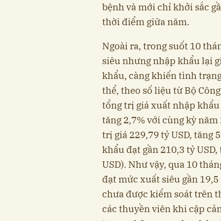
bệnh và mới chỉ khởi sắc gầ
thời điểm giữa năm.
Ngoài ra, trong suốt 10 th
siêu nhưng nhập khẩu lại g
khẩu, càng khiến tình trạng
thể, theo số liệu từ Bộ Cô
tổng trị giá xuất nhập khẩu
tăng 2,7% với cùng kỳ năm 
trị giá 229,79 tỷ USD, tăng
khẩu đạt gần 210,3 tỷ USD,
USD). Như vậy, qua 10 thán
đạt mức xuất siêu gần 19,5
chưa được kiểm soát trên t
các thuyền viên khi cập cản