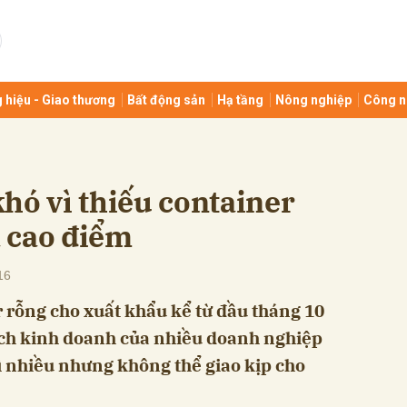
bình luận
 hiệu - Giao thương
Bất động sản
Hạ tầng
Nông nghiệp
Công n
hó vì thiếu container
 cao điểm
Hủy
G
16
r rỗng cho xuất khẩu kể từ đầu tháng 10
ạch kinh doanh của nhiều doanh nghiệp
hì nhiều nhưng không thể giao kịp cho