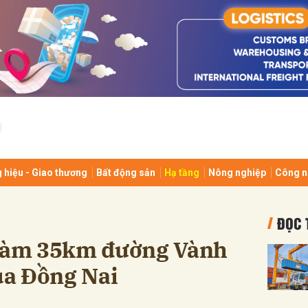
bình luận
 hiệu - Giao thương
Bất động sản
Hạ tầng
Nông nghiệp
Công n
Hủy
G
ĐỌC 
 làm 35km đường Vành
a Đồng Nai