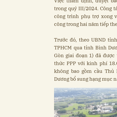
Việc thẩm định, duyệt bá
trong quý III/2024. Công t
công trình phụ trợ xong 
công trong hai năm tiếp the
Trước đó, theo UBND tỉn
TPHCM qua tỉnh Bình Dươn
Gòn giai đoạn 1) đã được
thức PPP với kinh phí 18
không bao gồm cầu Thủ 
Dương bổ sung hạng mục nà