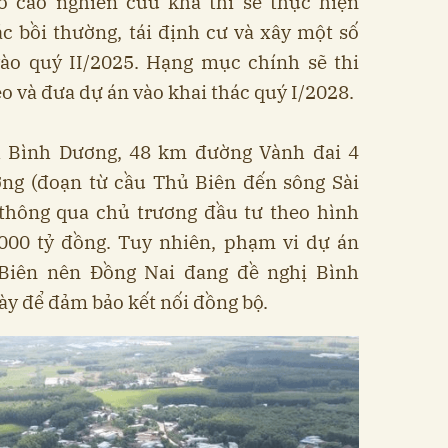
o cáo nghiên cứu khả thi sẽ thực hiện
ác bồi thường, tái định cư và xây một số
vào quý II/2025. Hạng mục chính sẽ thi
o và đưa dự án vào khai thác quý I/2028.
h Bình Dương, 48 km đường Vành đai 4
g (đoạn từ cầu Thủ Biên đến sông Sài
 thông qua chủ trương đầu tư theo hình
.000 tỷ đồng. Tuy nhiên, phạm vi dự án
Biên nên Đồng Nai đang đề nghị Bình
y để đảm bảo kết nối đồng bộ.