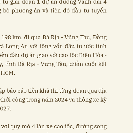
 tư giai đoạn 1 dự án đường Vành đai 4
 bộ phương án và tiến độ đầu tư tuyến
198 km, đi qua Bà Rịa - Vũng Tàu, Đồng
à Long An với tổng vốn đầu tư ước tính
ểm đầu dự án giao với cao tốc Biên Hòa -
, tỉnh Bà Rịa - Vũng Tàu, điểm cuối kết
TPHCM.
ập báo cáo tiền khả thi từng đoạn qua địa
 khởi công trong năm 2024 và thông xe kỹ
2027.
ư với quy mô 4 làn xe cao tốc, đường song