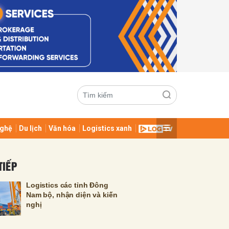
ghệ
Du lịch
Văn hóa
Logistics xanh
ửi
TIẾP
Logistics các tỉnh Đông
Nam bộ, nhận diện và kiến
nghị