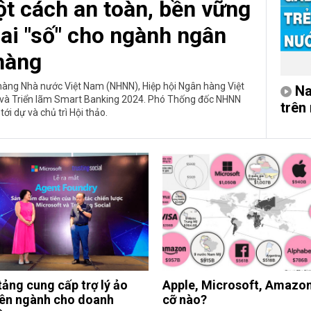
t cách an toàn, bền vững
lai "số" cho ngành ngân
hàng
n hàng Nhà nước Việt Nam (NHNN), Hiệp hội Ngân hàng Việt
Na
o và Triển lãm Smart Banking 2024. Phó Thống đốc NHNN
trên
i dự và chủ trì Hội thảo.
tảng cung cấp trợ lý ảo
Apple, Microsoft, Amazon
ên ngành cho doanh
cỡ nào?