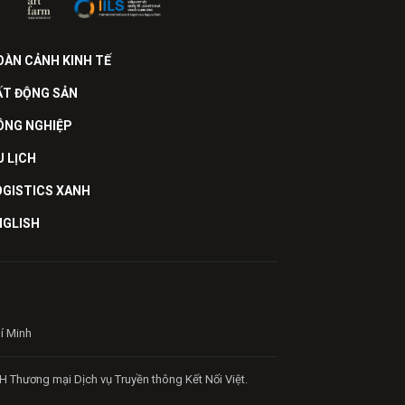
OÀN CẢNH KINH TẾ
ẤT ĐỘNG SẢN
ÔNG NGHIỆP
U LỊCH
OGISTICS XANH
NGLISH
hí Minh
H Thương mại Dịch vụ Truyền thông Kết Nối Việt.