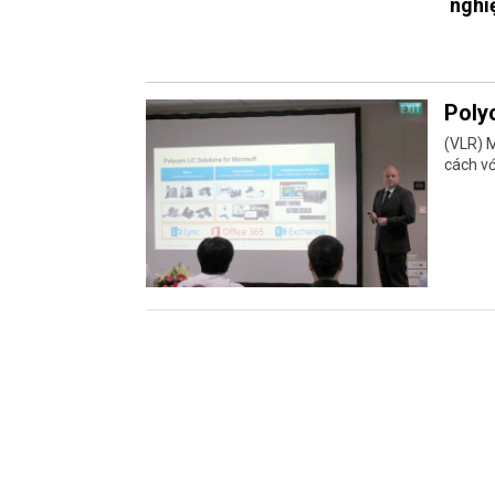
nghi
Poly
(VLR) 
cách vớ