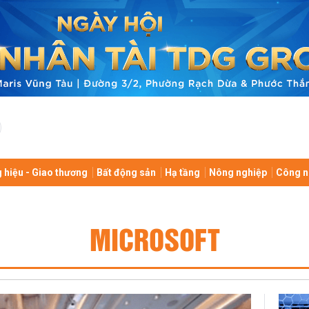
 hiệu - Giao thương
Bất động sản
Hạ tầng
Nông nghiệp
Công n
MICROSOFT