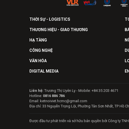
THỜI SỰ - LOGISTICS
T
THƯƠNG HIỆU - GIAO THƯƠNG
B
HẠ TẦNG
N
CÔNG NGHỆ
D
VĂN HÓA
L
DIGITAL MEDIA
E
Liên hệ:
Trương Thị Uyên Ly - Mobile: +84 35 203 4671
Hotline:
0816 886 786
Email: ketnoiviet.hcmc@gmail.com
Địa chỉ: 33 Nguyễn Trọng Lội, Phường Tân Sơn Nhất, TP Hồ C
Được đầu tư phát triển và sở hữu bản quyền bởi Công ty TNH