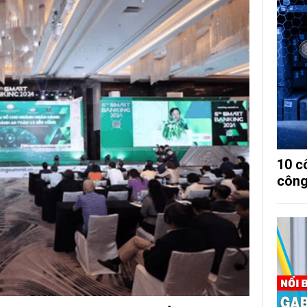
10 c
công