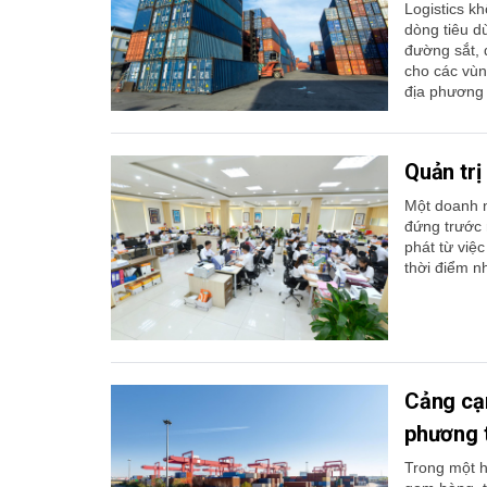
Logistics k
dòng tiêu d
đường sắt, đ
cho các vùn
địa phương t
Quản trị
Một doanh n
đứng trước r
phát từ việ
thời điểm n
Cảng cạn
phương 
Trong một h