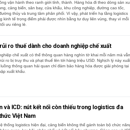
hông vận hành theo ranh giới tỉnh, thành. Hàng hóa đi theo dòng sản xu
ùng, cảng biển, sân bay, cửa khẩu, khu công nghiệp, đường cao tốc,
ường thủy và trung tâm phân phối. Vì vậy, phát triển hạ tầng logistics
g kinh tế trọng điểm phải được nhìn bằng tư duy liên vùng, thay vì mỗi
ối ưu riêng lẻ.
 rủi ro thuế dành cho doanh nghiệp chế xuất
ghiệp chế xuất có thể thông quan hàng nghìn tờ khai mỗi năm mà vẫ
ủi ro bị truy thu và phạt thuế lên tới hàng triệu USD. Nghịch lý này xuấ
c luồng thông quan hải quan chỉ đảm bảo hàng hóa được giải phóng tại
hập xuất khẩu.
 và ICD: nút kết nối còn thiếu trong logistics đa
thức Việt Nam
ệ thống logistics hiện đại, cảng biển không thể gánh toàn bộ chức năn