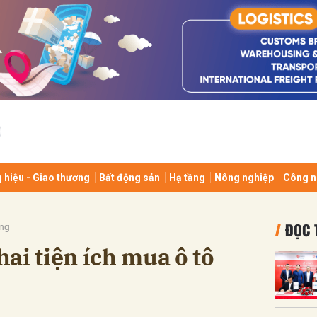
bình luận
 hiệu - Giao thương
Bất động sản
Hạ tầng
Nông nghiệp
Công n
Hủy
G
ĐỌC 
ng
ai tiện ích mua ô tô