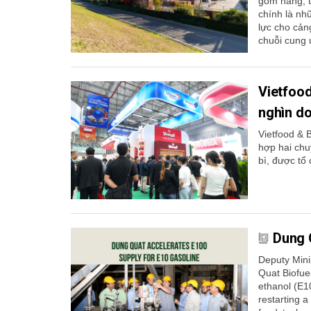
gom hàng, t
chính là nh
lực cho cản
chuỗi cung 
Vietfoo
nghìn do
Vietfood & 
hợp hai chu
bì, được tổ 
Dung 
Deputy Mini
Quat Biofuel
ethanol (E1
restarting a 