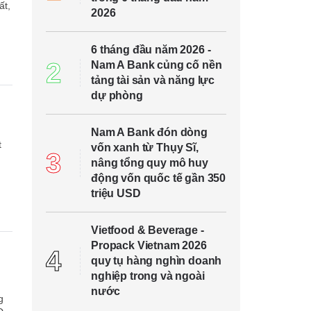
ất,
2026
6 tháng đầu năm 2026 -
2
Nam A Bank củng cố nền
tảng tài sản và năng lực
dự phòng
n
Nam A Bank đón dòng
t
vốn xanh từ Thụy Sĩ,
3
nâng tổng quy mô huy
động vốn quốc tế gần 350
triệu USD
Vietfood & Beverage -
Propack Vietnam 2026
4
quy tụ hàng nghìn doanh
nghiệp trong và ngoài
nước
g