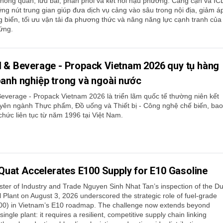
hông quan, lưu bãi, phân phối và kết nối hậu phương. Cảng cạn và IC
ững nút trung gian giúp đưa dịch vụ cảng vào sâu trong nội địa, giảm á
g biển, tối ưu vận tải đa phương thức và nâng năng lực cạnh tranh của
ứng.
d & Beverage - Propack Vietnam 2026 quy tụ hàng
anh nghiệp trong và ngoài nước
Beverage - Propack Vietnam 2026 là triển lãm quốc tế thường niên kết
yên ngành Thực phẩm, Đồ uống và Thiết bị - Công nghệ chế biến, bao
chức liên tục từ năm 1996 tại Việt Nam.
Quat Accelerates E100 Supply for E10 Gasoline
ster of Industry and Trade Nguyen Sinh Nhat Tan’s inspection of the D
 Plant on August 3, 2026 underscored the strategic role of fuel-grade
00) in Vietnam’s E10 roadmap. The challenge now extends beyond
single plant: it requires a resilient, competitive supply chain linking