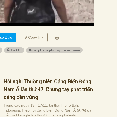
 sẻ Zalo
Copy link
lễ Tạ Ơn
thực phẩm phòng thí nghiệm
Hội nghị Thường niên Cảng Biển Đông
Nam Á lần thứ 47: Chung tay phát triển
cảng bền vững
Trong các ngày 13 - 17/11, tại thành phố Bali,
Indonesia, Hiệp hội Cảng biển Đông Nam Á (APA) đã
diễn ra Hội nghị lần thứ 47, do cảng Pelindo