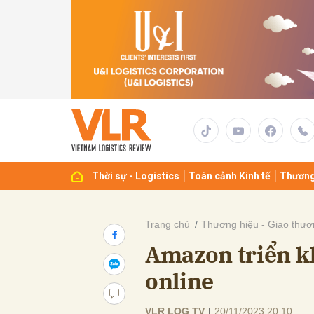
Gửi 
Thời sự - Logistics
Toàn cảnh Kinh tế
Thương
Trang chủ
Thương hiệu - Giao thươ
Amazon triển kh
online
VLR LOG TV
|
20/11/2023 20:10