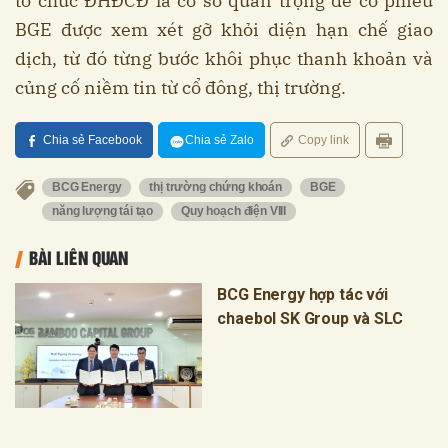
tổ chức ĐHĐCĐ là cơ sở quan trọng để cổ phiếu
BGE được xem xét gỡ khỏi diện hạn chế giao
dịch, từ đó từng bước khôi phục thanh khoản và
củng cố niềm tin từ cổ đông, thị trường.
Chia sẻ Facebook
Chia sẻ Zalo
Copy link
BCG Energy
thị trường chứng khoán
BGE
năng lượng tái tạo
Quy hoạch điện VIII
BÀI LIÊN QUAN
BCG Energy hợp tác với
chaebol SK Group và SLC