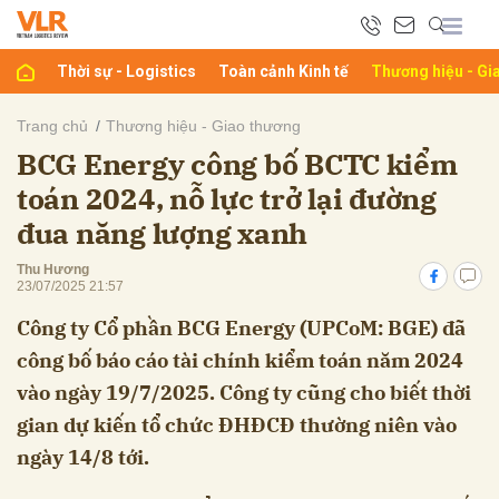
Thời sự - Logistics
Toàn cảnh Kinh tế
Thương hiệu - Gi
bình luận
Trang chủ
Thương hiệu - Giao thương
BCG Energy công bố BCTC kiểm
toán 2024, nỗ lực trở lại đường
đua năng lượng xanh
Thu Hương
23/07/2025 21:57
Công ty Cổ phần BCG Energy (UPCoM: BGE) đã
Hủy
G
công bố báo cáo tài chính kiểm toán năm 2024
vào ngày 19/7/2025. Công ty cũng cho biết thời
gian dự kiến tổ chức ĐHĐCĐ thường niên vào
ngày 14/8 tới.