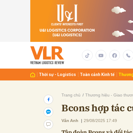
Gửi 
Thời sự - Logistics
Toàn cảnh Kinh tế
Thương
Trang chủ
Thương hiệu - Giao thươ
Bcons hợp tác c
Vân Anh
|
29/08/2025 17:49
Tập đoàn Bcons và đối tác