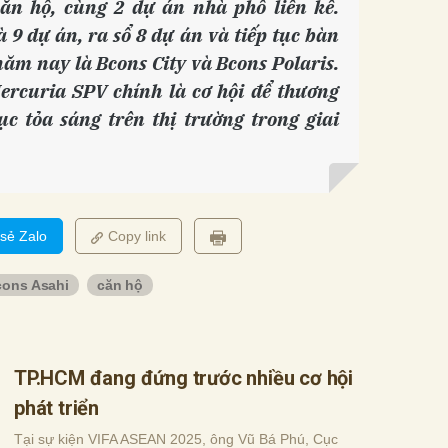
căn hộ, cùng 2 dự án nhà phố liền kề.
 9 dự án, ra sổ 8 dự án và tiếp tục bàn
năm nay là Bcons City và Bcons Polaris.
ercuria SPV chính là cơ hội để thương
ục tỏa sáng trên thị trường trong giai
 sẻ Zalo
Copy link
cons Asahi
căn hộ
TP.HCM đang đứng trước nhiều cơ hội
phát triển
Tại sự kiện VIFA ASEAN 2025, ông Vũ Bá Phú, Cục