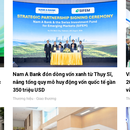
Nam A Bank đón dòng vốn xanh từ Thụy Sĩ,
V
c
nâng tổng quy mô huy động vốn quốc tế gần
2
350 triệu USD
v
Thương hiệu - Giao thương
Th