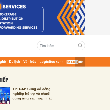
ghệ
Du lịch
Văn hóa
Logistics xanh
ửi
TIẾP
TP.HCM: Củng cố công
nghiệp hỗ trợ và chuỗi
cung ứng sau hợp nhất