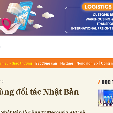
bình luận
 hiệu - Giao thương
Bất động sản
Hạ tầng
Nông nghiệp
Công n
Hủy
G
ĐỌC 
ng
ùng đối tác Nhật Bản
 Nhật Bản là Công ty Mercuria SPV sẽ