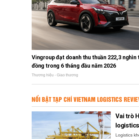
Vingroup đạt doanh thu thuần 222,3 nghìn 
đồng trong 6 tháng đầu năm 2026
Thương hiệu - Giao thương
NỔI BẬT TẠP CHÍ VIETNAM LOGISTICS REVI
Vai trò 
logistic
Logistics k