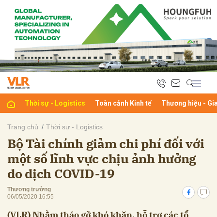
bình luận
Thời sự - Logistics
Toàn cảnh Kinh tế
Thương hiệu - Gi
Trang chủ
Thời sự - Logistics
Bộ Tài chính giảm chi phí đối với
Hủy
G
một số lĩnh vực chịu ảnh hưởng
do dịch COVID-19
Thương trường
06/05/2020 16:55
(VLR) Nhằm tháo gỡ khó khăn, hỗ trợ các tổ