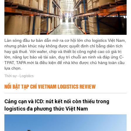
Làn sóng đầu tư bán dẫn mở ra cơ hội lớn cho logistics Việt Nam,
nhưng phân khúc này không được quyết định chỉ bằng diện tích
hay giá thuê. Với wafer, chip và thiết bị công nghệ cao có giá trị
lớn, năng lực bảo vệ tài sản, duy trì chuỗi an ninh và đáp ứng C-
TPAT, TAPA mới là điều kiện để nhà kho được chủ hàng toàn cầu
lựa chọn.
Thời sự - Logistics
NỔI BẬT TẠP CHÍ VIETNAM LOGISTICS REVIEW
Cảng cạn và ICD: nút kết nối còn thiếu trong
logistics đa phương thức Việt Nam