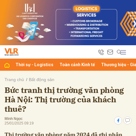
bình luận
Thời sự - Logistics
Toàn cảnh Kinh tế
Thương hiệu - Gi
Trang chủ
Bất động sản
Bức tranh thị trường văn phòng
Hủy
G
Hà Nội: Thị trường của khách
thuê?
Minh Ngọc
25/01/2025 09:19
Thị trường văn phòng năm 2024 đã ghi nhận