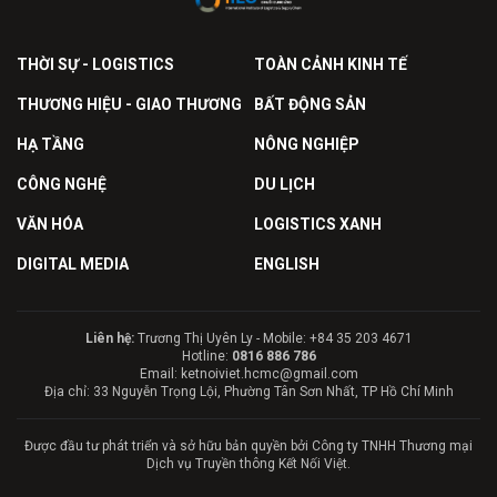
THỜI SỰ - LOGISTICS
TOÀN CẢNH KINH TẾ
THƯƠNG HIỆU - GIAO THƯƠNG
BẤT ĐỘNG SẢN
HẠ TẦNG
NÔNG NGHIỆP
CÔNG NGHỆ
DU LỊCH
VĂN HÓA
LOGISTICS XANH
DIGITAL MEDIA
ENGLISH
Liên hệ:
Trương Thị Uyên Ly - Mobile: +84 35 203 4671
Hotline:
0816 886 786
Email: ketnoiviet.hcmc@gmail.com
Địa chỉ: 33 Nguyễn Trọng Lội, Phường Tân Sơn Nhất, TP Hồ Chí Minh
Được đầu tư phát triển và sở hữu bản quyền bởi Công ty TNHH Thương mại
Dịch vụ Truyền thông Kết Nối Việt.