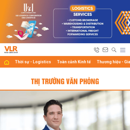
Thời sự - Logistics
Toàn cảnh Kinh tế
Thương hiệu - Gi
THỊ TRƯỜNG VĂN PHÒNG