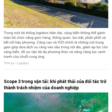
Trong một hệ thống logistics hiện đại, cảng biển không thể gánh
toàn bộ chức năng gom hàng, thông quan, lưu bãi, phân phối và
kết nối hậu phương. Cảng cạn và ICD chính là những nút trung
gian giúp đưa dịch vụ cảng vào sâu trong nội địa, giảm áp lực cho
cảng biển, tối ưu vận tải đa phương thức và nâng năng lực cạnh
tranh của chuỗi cung ứng.
Thời sự - Logistics
Scope 3 trong vận tải: khi phát thải của đối tác trở
thành trách nhiệm của doanh nghiệp