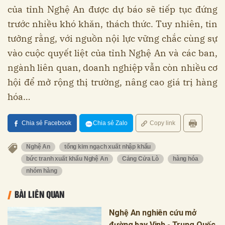
của tỉnh Nghệ An được dự báo sẽ tiếp tục đứng
trước nhiều khó khăn, thách thức. Tuy nhiên, tin
tưởng rằng, với nguồn nội lực vững chắc cùng sự
vào cuộc quyết liệt của tỉnh Nghệ An và các ban,
ngành liên quan, doanh nghiệp vẫn còn nhiều cơ
hội để mở rộng thị trường, nâng cao giá trị hàng
hóa…
Chia sẻ Facebook
Chia sẻ Zalo
Copy link
Nghệ An
tổng kim ngạch xuất nhập khẩu
bức tranh xuất khẩu Nghệ An
Cảng Cửa Lò
hàng hóa
nhóm hàng
BÀI LIÊN QUAN
Nghệ An nghiên cứu mở
đường bay Vinh - Trung Quốc