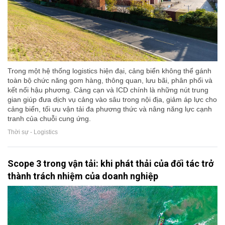
Trong một hệ thống logistics hiện đại, cảng biển không thể gánh
toàn bộ chức năng gom hàng, thông quan, lưu bãi, phân phối và
kết nối hậu phương. Cảng cạn và ICD chính là những nút trung
gian giúp đưa dịch vụ cảng vào sâu trong nội địa, giảm áp lực cho
cảng biển, tối ưu vận tải đa phương thức và nâng năng lực cạnh
tranh của chuỗi cung ứng.
Thời sự - Logistics
Scope 3 trong vận tải: khi phát thải của đối tác trở
thành trách nhiệm của doanh nghiệp