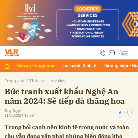
bình luận
Thời sự - Logistics
Toàn cảnh Kinh tế
Thương hiệu - Gi
Trang chủ
Thời sự - Logistics
Bức tranh xuất khẩu Nghệ An
Hủy
G
năm 2024: Sẽ tiếp đà thăng hoa
Duy Ngợi
11/01/2024 13:39
Trong bối cảnh nền kinh tế trong nước và toàn
cầu vẫn đang vấp phải những biến động khó