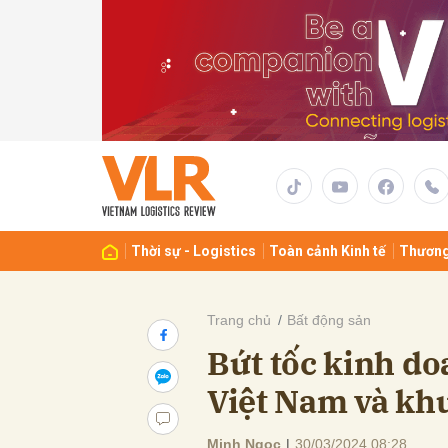
Gửi 
Thời sự - Logistics
Toàn cảnh Kinh tế
Thương
Trang chủ
Bất động sản
Bứt tốc kinh d
Việt Nam và kh
Minh Ngọc
|
30/03/2024 08:28