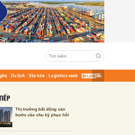
ghệ
Du lịch
Văn hóa
Logistics xanh
ửi
TIẾP
Thị trường bất động sản
bước vào chu kỳ phục hồi