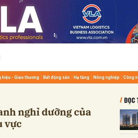
bình luận
 hiệu - Giao thương
Bất động sản
Hạ tầng
Nông nghiệp
Công n
Hủy
G
ĐỌC 
oanh nghỉ dưỡng của
u vực