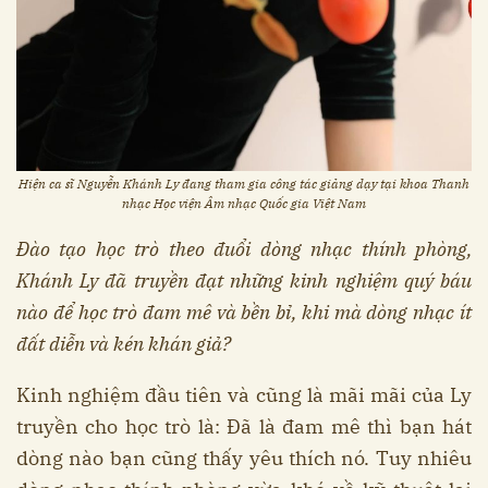
Hiện ca sĩ Nguyễn Khánh Ly đang tham gia công tác giảng dạy tại khoa Thanh
nhạc Học viện Âm nhạc Quốc gia Việt Nam
Đào tạo học trò theo đuổi dòng nhạc thính phòng,
Khánh Ly đã truyền đạt những kinh nghiệm quý báu
nào để học trò đam mê và bền bỉ, khi mà dòng nhạc ít
đất diễn và kén khán giả?
Kinh nghiệm đầu tiên và cũng là mãi mãi của Ly
truyền cho học trò là: Đã là đam mê thì bạn hát
dòng nào bạn cũng thấy yêu thích nó. Tuy nhiêu