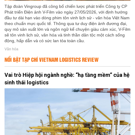
Tập đoàn Vingroup đã công bố chiến lược phát triển Công ty CP
Phát triển Điện ảnh V-Film vào ngày 27/05/2026, với định hướng
đầu tư dài hạn vào dòng phim tôn vinh lịch sử - văn hóa Việt Nam
theo chuẩn mực quốc tế. Thông qua tư duy điện ảnh đương đại,
quy mô sản xuất lớn và ngôn ngữ kể chuyện giàu cảm xúc, V-Film
sẽ tôn vinh lịch sử, văn hóa và tinh thần dân tộc một cách sống
động, hấp dẫn và có sức lan tỏa toàn cầu.
Văn hóa
NỔI BẬT TẠP CHÍ VIETNAM LOGISTICS REVIEW
Vai trò Hiệp hội ngành nghề: “hạ tầng mềm” của hệ
sinh thái logistics