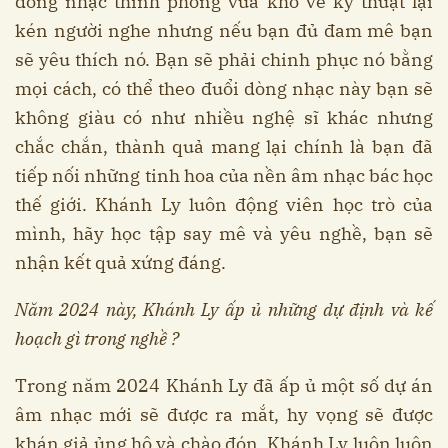
dòng nhạc thính phòng vừa khó về kỹ thuật lại
kén người nghe nhưng nếu bạn đủ đam mê bạn
sẽ yêu thích nó. Bạn sẽ phải chinh phục nó bằng
mọi cách, có thể theo đuổi dòng nhạc này bạn sẽ
không giàu có như nhiều nghệ sĩ khác nhưng
chắc chắn, thành quả mang lại chính là bạn đã
tiếp nối những tinh hoa của nền âm nhạc bác học
thế giới. Khánh Ly luôn động viên học trò của
mình, hãy học tập say mê và yêu nghề, bạn sẽ
nhận kết quả xứng đáng.
Năm 2024 này, Khánh Ly ấp ủ những dự định và kế
hoạch gì trong nghề ?
Trong năm 2024 Khánh Ly đã ấp ủ một số dự án
âm nhạc mới sẽ được ra mắt, hy vọng sẽ được
khán giả ủng hộ và chào đón. Khánh Ly luôn luôn