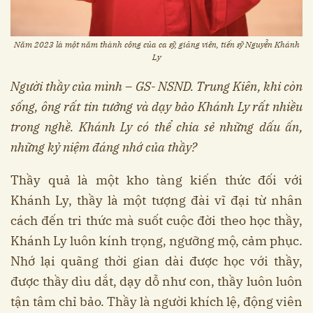
Năm 2023 là một năm thành công của ca sỹ, giảng viên, tiến sỹ Nguyễn Khánh
Ly
Người thầy của mình – GS- NSND. Trung Kiên, khi còn
sống, ông rất tin tưởng và dạy bảo Khánh Ly rất nhiều
trong nghề. Khánh Ly có thể chia sẻ những dấu ấn,
những kỷ niệm đáng nhớ của thầy?
Thầy quả là một kho tàng kiến thức đối với
Khánh Ly, thầy là một tượng đài vĩ đại từ nhân
cách đến tri thức mà suốt cuộc đời theo học thầy,
Khánh Ly luôn kính trọng, ngưỡng mộ, cảm phục.
Nhớ lại quãng thời gian dài được học với thầy,
được thầy dìu dắt, dạy dỗ như con, thầy luôn luôn
tận tâm chỉ bảo. Thầy là người khích lệ, động viên