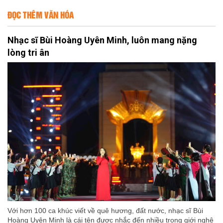
ĐỌC THÊM VĂN HÓA
Nhạc sĩ Bùi Hoàng Uyên Minh, luôn mang nặng
lòng tri ân
Với hơn 100 ca khúc viết về quê hương, đất nước, nhạc sĩ Bùi
Hoàng Uyên Minh là cái tên được nhắc đến nhiều trong giới nghệ