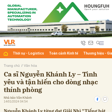
bình luận
Thời sự - Logistics
Toàn cảnh Kinh tế
Thương hiệu - Gi
Trang chủ
Văn hóa
Ca sĩ Nguyễn Khánh Ly – Tình
Hủy
G
yêu và tận hiến cho dòng nhạc
thính phòng
Nhà báo Vân Khánh
14/01/2024 04:54
Nguyễn Khánh Ly từng đạt Giải Nhì "Tiếng hát