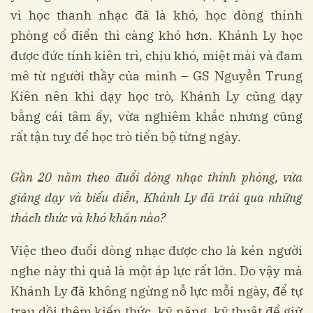
vì học thanh nhạc đã là khó, học dòng thính
phòng cổ điển thì càng khó hơn. Khánh Ly học
được đức tính kiên trì, chịu khó, miệt mài và đam
mê từ người thầy của mình – GS Nguyễn Trung
Kiên nên khi dạy học trò, Khánh Ly cũng dạy
bằng cái tâm ấy, vừa nghiêm khắc nhưng cũng
rất tận tuỵ để học trò tiến bộ từng ngày.
Gần 20 năm theo đuổi dòng nhạc thính phòng, vừa
giảng dạy và biểu diễn, Khánh Ly đã trải qua những
thách thức và khó khăn nào?
Việc theo đuổi dòng nhạc được cho là kén người
nghe này thì quả là một áp lực rất lớn. Do vậy mà
Khánh Ly đã không ngừng nỗ lực mỗi ngày, để tự
trau dồi thêm kiến thức, kỹ năng, kỹ thuật để giữ