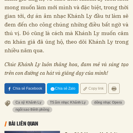
mong muốn làm mới mình và đặc biệt, trong thời
gian tới, dự án âm nhạc Khánh Ly đầu tư làm sẽ
đem đến cho công chúng những điều bất ngờ và
thú vị. Đó cũng là cách mà Khánh Ly muốn cảm
ơn khán giả đã ủng hộ, theo dõi Khánh Ly trong
nhiều năm qua.
Chúc Khánh Ly luôn thăng hoa, đam mê và sáng tạo
trên con đường ca hát và giảng dạy của mình!
Chia sẻ Facebook
Chia sẻ Zalo
Copy link
Ca sỹ Khánh Ly
TS âm nhạc Khánh Ly
dòng nhạc Opera
ngôi sao thính phòng
BÀI LIÊN QUAN