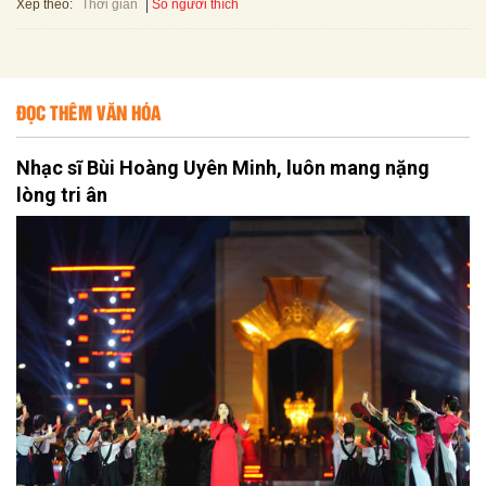
Xếp theo:
Số người thích
Thời gian
ĐỌC THÊM VĂN HÓA
Nhạc sĩ Bùi Hoàng Uyên Minh, luôn mang nặng
lòng tri ân