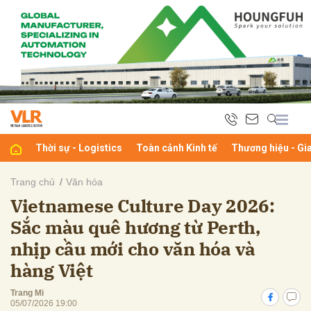
bình luận
Thời sự - Logistics
Toàn cảnh Kinh tế
Thương hiệu - Gi
Trang chủ
Văn hóa
Vietnamese Culture Day 2026:
Hủy
G
Sắc màu quê hương từ Perth,
nhịp cầu mới cho văn hóa và
hàng Việt
Trang Mi
05/07/2026 19:00