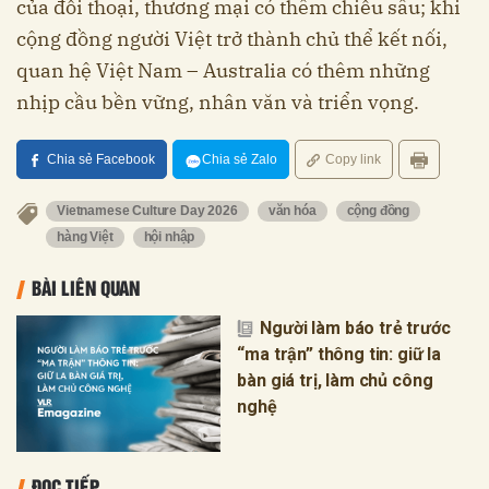
của đối thoại, thương mại có thêm chiều sâu; khi
cộng đồng người Việt trở thành chủ thể kết nối,
quan hệ Việt Nam – Australia có thêm những
nhịp cầu bền vững, nhân văn và triển vọng.
Chia sẻ Facebook
Chia sẻ Zalo
Copy link
Vietnamese Culture Day 2026
văn hóa
cộng đồng
hàng Việt
hội nhập
BÀI LIÊN QUAN
Người làm báo trẻ trước
“ma trận” thông tin: giữ la
bàn giá trị, làm chủ công
nghệ
ĐỌC TIẾP