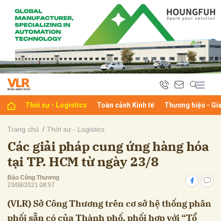
bình luận
Thời sự - Logistics
Toàn cảnh Kinh tế
Thương hiệu - Gi
Trang chủ
Thời sự - Logistics
Các giải pháp cung ứng hàng hóa
Hủy
G
tại TP. HCM từ ngày 23/8
Báo Công Thương
23/08/2021 08:57
(VLR) Sở Công Thương trên cơ sở hệ thống phân
phối sẵn có của Thành phố, phối hợp với “Tổ