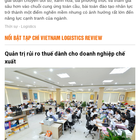
giai đoạn chuyển đổi số, xanh hóa, đa phương thức và tham gia
sâu hơn vào chuỗi cung ứng toàn cầu, bài toán đào tạo nhân lực
trở thành một điểm nghẽn mềm nhưng có ảnh hưởng rất lớn đến
năng lực cạnh tranh của ngành.
Thời sự - Logistics
NỔI BẬT TẠP CHÍ VIETNAM LOGISTICS REVIEW
Quản trị rủi ro thuế dành cho doanh nghiệp chế
xuất