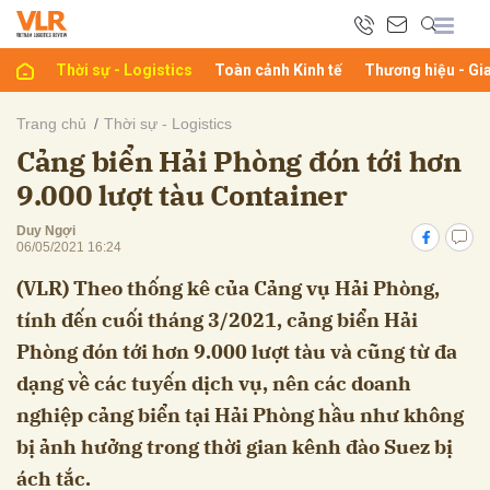
Thời sự - Logistics
Toàn cảnh Kinh tế
Thương hiệu - Gi
bình luận
Trang chủ
Thời sự - Logistics
Cảng biển Hải Phòng đón tới hơn
9.000 lượt tàu Container
Duy Ngợi
06/05/2021 16:24
(VLR) Theo thống kê của Cảng vụ Hải Phòng,
tính đến cuối tháng 3/2021, cảng biển Hải
Hủy
G
Phòng đón tới hơn 9.000 lượt tàu và cũng từ đa
dạng về các tuyến dịch vụ, nên các doanh
nghiệp cảng biển tại Hải Phòng hầu như không
bị ảnh hưởng trong thời gian kênh đào Suez bị
ách tắc.