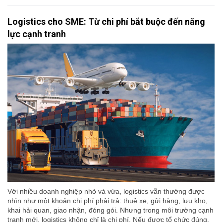
Logistics cho SME: Từ chi phí bắt buộc đến năng
lực cạnh tranh
Với nhiều doanh nghiệp nhỏ và vừa, logistics vẫn thường được
nhìn như một khoản chi phí phải trả: thuê xe, gửi hàng, lưu kho,
khai hải quan, giao nhận, đóng gói. Nhưng trong môi trường cạnh
tranh mới, logistics không chỉ là chi phí. Nếu được tổ chức đúng,