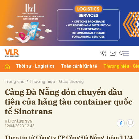
bình luận
Thời sự - Logistics
Toàn cảnh Kinh tế
Thương hiệu - Gi
Trang chủ
Thương hiệu - Giao thương
Cảng Đà Nẵng đón chuyến đầu
Hủy
G
tiên của hãng tàu container quốc
tế Sinotrans
Hải Châu/DNVN
12/04/2023 12:43
Theo tin từ Công ty CP Cảng Đà Nẵng, hôm 11/4,