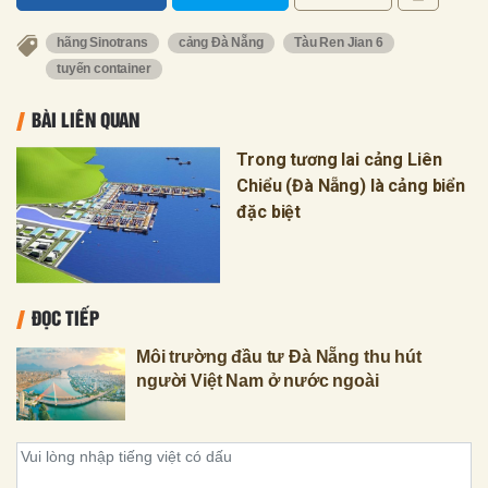
hãng Sinotrans
cảng Đà Nẵng
Tàu Ren Jian 6
tuyến container
BÀI LIÊN QUAN
Trong tương lai cảng Liên
Chiểu (Đà Nẵng) là cảng biển
đặc biệt
ĐỌC TIẾP
Môi trường đầu tư Đà Nẵng thu hút
người Việt Nam ở nước ngoài