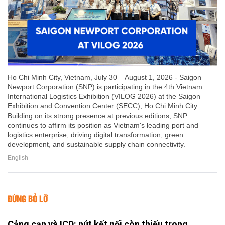
Ho Chi Minh City, Vietnam, July 30 – August 1, 2026 - Saigon
Newport Corporation (SNP) is participating in the 4th Vietnam
International Logistics Exhibition (VILOG 2026) at the Saigon
Exhibition and Convention Center (SECC), Ho Chi Minh City.
Building on its strong presence at previous editions, SNP
continues to affirm its position as Vietnam's leading port and
logistics enterprise, driving digital transformation, green
development, and sustainable supply chain connectivity.
English
ĐỪNG BỎ LỠ
Cảng cạn và ICD: nút kết nối còn thiếu trong